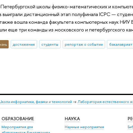
-Петербургской школы физико-математических и компьюте
 выиграли дистанционный этап полуфинала ICPC — студе
 также вошла команда факультета компьютерных наук НИУ
ли еще три команды из московского и петербургского ка
изнь
достижения
студенты
репортаж о событии
бакалавриат
кола информатики, физики и технологий
→
Лаборатория естественного я
ОБРАЗОВАНИЕ
НАУКА
Р
Мероприятия для
Научные мероприятия
Би
абитуриентов бакалавриата