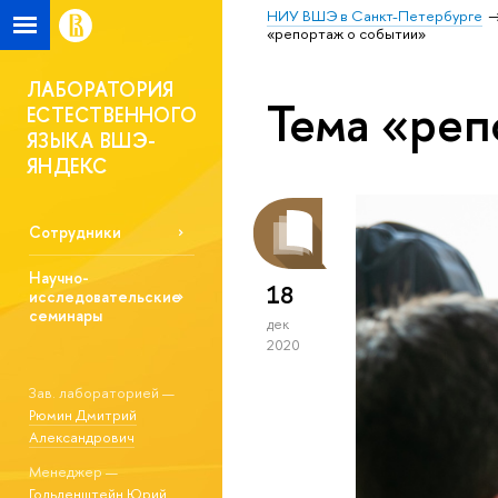
НИУ ВШЭ в Санкт-Петербурге
«репортаж о событии»
ЛАБОРАТОРИЯ
Тема «реп
ЕСТЕСТВЕННОГО
ЯЗЫКА ВШЭ-
ЯНДЕКС
Сотрудники
Научно-
18
исследовательские
семинары
дек
2020
Зав. лабораторией —
Рюмин Дмитрий
Александрович
Менеджер —
Гольденштейн Юрий