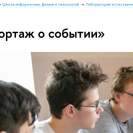
Школа информатики, физики и технологий
Лаборатория естественн
ортаж о событии»