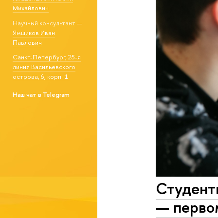
Михайлович
Научный консультант —
Ямщиков Иван
Павлович
Санкт-Петербург, 25-я
линия Васильевского
острова, 6, корп. 1
Наш чат в Telegram
Студенты
— перво