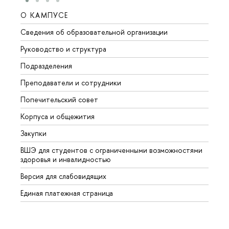
О КАМПУСЕ
ОБР
Сведения об образовательной организации
Мероп
Руководство и структура
Мероп
Подразделения
Довуз
Преподаватели и сотрудники
Олим
Попечительский совет
Прием
Корпуса и общежития
Прием
Закупки
Дипл
ВШЭ для студентов с ограниченными возможностями
Допол
здоровья и инвалидностью
Аспир
Версия для слабовидящих
Обрат
Единая платежная страница