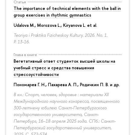
Статья
The importance of technical elements with the ball in
group exercises in rhythmic gymnastics
Udalova M., Morozova L., Kiryanova L. et al.
Teoriya i Praktika Fizicheskoy Kultury. 2026. No. 1.
P. 13-16.
Глава в книге
Вегетативный ответ студенток высшей школы на
учебный стресс и средства повышения
стрессоустойчивости
Пономарев Г. Н.,
Пахарева А. П.
, Родичкин П. В. и др.
В кн.: Спорт, человек, здоровье : материалы XII
Международного научного конгресса, посвященного
300-летнему юбилею Санкт-Петербургского
государственного университета, Санкт-
Петербург, 16–18 апреля 2025 года. СПб.: Санкт-
Петербургский государственный университет,
2025.
С. 572-574.