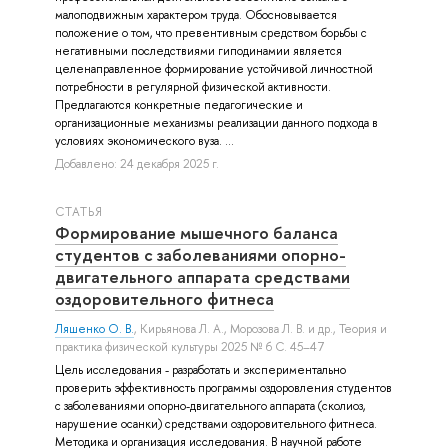
малоподвижным характером труда. Обосновывается
положение о том, что превентивным средством борьбы с
негативными последствиями гиподинамии является
целенаправленное формирование устойчивой личностной
потребности в регулярной физической активности.
Предлагаются конкретные педагогические и
организационные механизмы реализации данного подхода в
условиях экономического вуза. ...
Добавлено: 24 декабря 2025 г.
СТАТЬЯ
Формирование мышечного баланса
студентов с заболеваниями опорно-
двигательного аппарата средствами
оздоровительного фитнеса
Ляшенко О. В.
,
Кирьянова Л. А.
,
Морозова Л. В.
и др.
, Теория и
практика физической культуры 2025 № 6 С. 45–47
Цель исследования - разработать и экспериментально
проверить эффективность программы оздоровления студентов
с заболеваниями опорно-двигательного аппарата (сколиоз,
нарушение осанки) средствами оздоровительного фитнеса.
Методика и организация исследования. В научной работе