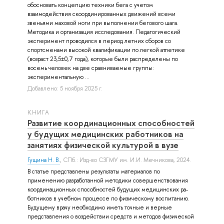
обосновать концепцию техники бега с учетом
взаимодействия скоординированных движений всеми
звеньями маховой ноги при выполнении бегового шага.
Методика и организация исследования. Педагогический
эксперимент проводился в период летних сборов со
спортсменами высокой квалификации по легкой атлетике
(возраст 23,5±0,7 года), которые были распределены по
восемь человек на две сравниваемые группы:
экспериментальную ...
Добавлено: 5 ноября 2025 г.
КНИГА
Развитие координационных способностей
у будущих медицинских работников на
занятиях физической культурой в вузе
Гущина Н. В.
, СПб.: Изд-во СЗГМУ им. И.И. Мечникова, 2024.
В статье представлены результаты материалов по
применению разработанной методики совершенствования
координационных способностей будущих медицинских ра-
ботников в учебном процессе по физическому воспитанию.
Будущему врачу необходимо иметь точные и верные
представления о воздействии средств и методов физической