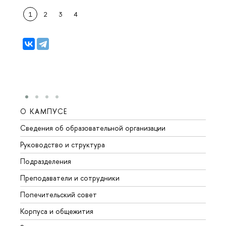
1
2
3
4
О КАМПУСЕ
ОБР
Сведения об образовательной организации
Мероп
Руководство и структура
Мероп
Подразделения
Довуз
Преподаватели и сотрудники
Олим
Попечительский совет
Прием
Корпуса и общежития
Прием