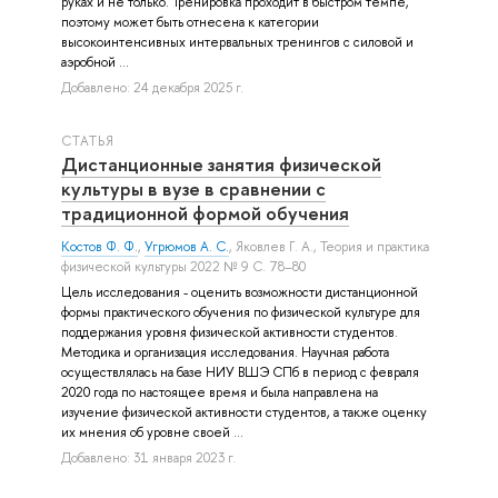
руках и не только. Тренировка проходит в быстром темпе,
поэтому может быть отнесена к категории
высокоинтенсивных интервальных тренингов с силовой и
аэробной ...
Добавлено: 24 декабря 2025 г.
СТАТЬЯ
Дистанционные занятия физической
культуры в вузе в сравнении с
традиционной формой обучения
Костов Ф. Ф.
,
Угрюмов А. С.
,
Яковлев Г. А.
, Теория и практика
физической культуры 2022 № 9 С. 78–80
Цель исследования - оценить возможности дистанционной
формы практического обучения по физической культуре для
поддержания уровня физической активности студентов.
Методика и организация исследования. Научная работа
осуществлялась на базе НИУ ВШЭ СПб в период с февраля
2020 года по настоящее время и была направлена на
изучение физической активности студентов, а также оценку
их мнения об уровне своей ...
Добавлено: 31 января 2023 г.