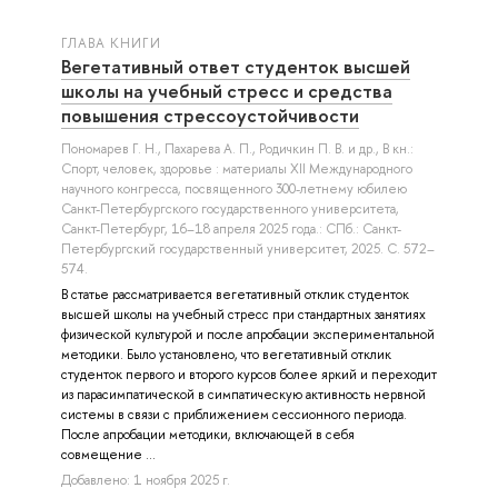
ГЛАВА КНИГИ
Вегетативный ответ студенток высшей
школы на учебный стресс и средства
повышения стрессоустойчивости
Пономарев Г. Н.
,
Пахарева А. П.
,
Родичкин П. В.
и др.
, В кн.:
Спорт, человек, здоровье : материалы XII Международного
научного конгресса, посвященного 300-летнему юбилею
Санкт-Петербургского государственного университета,
Санкт-Петербург, 16–18 апреля 2025 года.: СПб.: Санкт-
Петербургский государственный университет, 2025. С. 572–
574.
В статье рассматривается вегетативный отклик студенток
высшей школы на учебный стресс при стандартных занятиях
физической культурой и после апробации экспериментальной
методики. Было установлено, что вегетативный отклик
студенток первого и второго курсов более яркий и переходит
из парасимпатической в симпатическую активность нервной
системы в связи с приближением сессионного периода.
После апробации методики, включающей в себя
совмещение ...
Добавлено: 1 ноября 2025 г.