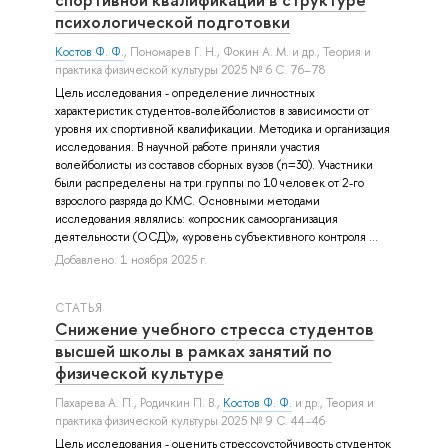
психологической подготовки
Костов Ф. Ф.
,
Пономарев Г. Н.
,
Фокин А. М.
и др.
, Теория и
практика физической культуры 2025 № 6 С. 76–78
Цель исследования - определение личностных
характеристик студентов-волейболистов в зависимости от
уровня их спортивной квалификации. Методика и организация
исследования. В научной работе приняли участия
волейболисты из составов сборных вузов (n=30). Участники
были распределены на три группы по 10 человек от 2-го
взрослого разряда до КМС. Основными методами
исследования являлись: «опросник самоорганизация
деятельности (ОСД)», «уровень субъективного контроля ...
Добавлено: 1 ноября 2025 г.
СТАТЬЯ
Снижение учебного стресса студентов
высшей школы в рамках занятий по
физической культуре
Пахарева А. П.
,
Родичкин П. В.
,
Костов Ф. Ф.
и др.
, Теория и
практика физической культуры 2025 № 9 С. 44–46
Цель исследования - оценить стрессоустойчивость студенток