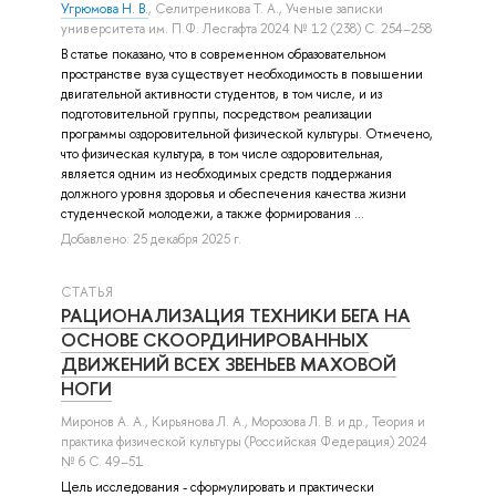
Угрюмова Н. В.
,
Селитреникова Т. А.
, Ученые записки
университета им. П.Ф. Лесгафта 2024 № 12 (238) С. 254–258
В статье показано, что в современном образовательном
пространстве вуза существует необходимость в повышении
двигательной активности студентов, в том числе, и из
подготовительной группы, посредством реализации
программы оздоровительной физической культуры. Отмечено,
что физическая культура, в том числе оздоровительная,
является одним из необходимых средств поддержания
должного уровня здоровья и обеспечения качества жизни
студенческой молодежи, а также формирования ...
Добавлено: 25 декабря 2025 г.
СТАТЬЯ
РАЦИОНАЛИЗАЦИЯ ТЕХНИКИ БЕГА НА
ОСНОВЕ СКООРДИНИРОВАННЫХ
ДВИЖЕНИЙ ВСЕХ ЗВЕНЬЕВ МАХОВОЙ
НОГИ
Миронов А. А.
,
Кирьянова Л. А.
,
Морозова Л. В.
и др.
, Теория и
практика физической культуры (Российская Федерация) 2024
№ 6 С. 49–51
Цель исследования - сформулировать и практически