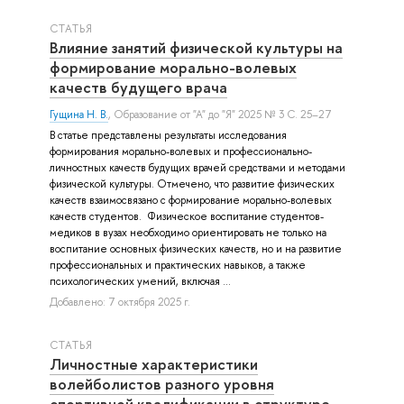
СТАТЬЯ
Влияние занятий физической культуры на
формирование морально-волевых
качеств будущего врача
Гущина Н. В.
, Образование от "А" до "Я" 2025 № 3 С. 25–27
В статье представлены результаты исследования
формирования морально-волевых и профессионально-
личностных качеств будущих врачей средствами и методами
физической культуры. Отмечено, что развитие физических
качеств взаимосвязано с формирование морально-волевых
качеств студентов. Физическое воспитание студентов-
медиков в вузах необходимо ориентировать не только на
воспитание основных физических качеств, но и на развитие
профессиональных и практических навыков, а также
психологических умений, включая ...
Добавлено: 7 октября 2025 г.
СТАТЬЯ
Личностные характеристики
волейболистов разного уровня
спортивной квалификации в структуре