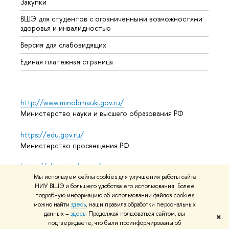
Закупки
Дипл
ВШЭ для студентов с ограниченными возможностями
Допол
здоровья и инвалидностью
Аспир
Версия для слабовидящих
Обрат
Единая платежная страница
http://www.minobrnauki.gov.ru/
Министерство науки и высшего образования РФ
https://edu.gov.ru/
Министерство просвещения РФ
https://elearning.hse.ru/mooc
Массовые открытые онлайн-курсы
Мы используем файлы cookies для улучшения работы сайта
НИУ ВШЭ и большего удобства его использования. Более
подробную информацию об использовании файлов cookies
можно найти
здесь
, наши правила обработки персональных
данных –
здесь
. Продолжая пользоваться сайтом, вы
© НИУ ВШЭ 1993–2026
Адреса и контакты
Условия
✖
подтверждаете, что были проинформированы об
использования материалов
Политика конфиденциальности