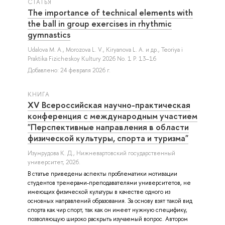
СТАТЬЯ
The importance of technical elements with
the ball in group exercises in rhythmic
gymnastics
Udalova M. A.
,
Morozova L. V.
,
Kiryanova L. A.
и др.
, Teoriya i
Praktika Fizicheskoy Kultury 2026 No. 1 P. 13–16
Добавлено: 24 февраля 2026 г.
КНИГА
XV Всероссийская научно-практическая
конференция с международным участием
"Перспективные направления в области
физической культуры, спорта и туризма"
Изумрудова К. Д.
, Нижневартовский государственный
университет, 2026.
В статье приведены аспекты проблематики мотивации
студентов тренерами-преподавателями университетов, не
имеющих физической культуры в качестве одного из
основных направлений образования. За основу взят такой вид
спорта как чир спорт, так как он имеет нужную специфику,
позволяющую широко раскрыть изучаемый вопрос. Автором