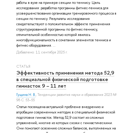
работы в вузе на примере секции по теннису. Цель
исследования: разработка программы фитнес-тенниса для
усовершенствования организации тренировочного процесса в
секции по теннису. Результаты исследования
свидетельствуют о положительном эффекте применения
структурированной программы по фитнес-теннису,
отличительной особенностью которой явилось
многофункциональность в сочетании элементов тенниса и
фитнес-оборудования. ...
Добавлено: 11 сентября 2025 г.
СТАТЬЯ
Эффективность применения метода 52,9
в специальной физической подготовке
гимнасток 9 – 11 лет
Гущина Н. В.
, Тенденции развития науки и образования 2023 №
98 С. 53–55
Статья посвящена актуальной проблеме внедрению и
апробации современных методик в специальной физической
подготовке гимнасток. Метод 52,9 состоит из сложных
упражнений, многие из которых схожи с гимнастическими.
Они помогают освоению сложных балансов, выполняемых на