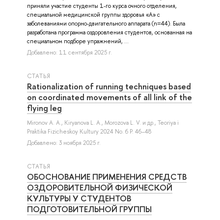
приняли участие студенты 1-го курса очного отделения,
специальной медицинской группы здоровья «А» с
заболеваниями опорно-двигательного аппарата (n=44). Была
разработана программа оздоровления студентов, основанная на
специальном подборе упражнений, ...
Добавлено: 11 сентября 2025 г.
СТАТЬЯ
Rationalization of running techniques based
on coordinated movements of all link of the
flying leg
Mironov A. A.
,
Kiryanova L. A.
,
Morozova L. V.
и др.
, Teoriya i
Praktika Fizicheskoy Kultury 2024 No. 6 P. 46–48
Добавлено: 3 ноября 2025 г.
СТАТЬЯ
ОБОСНОВАНИЕ ПРИМЕНЕНИЯ СРЕДСТВ
ОЗДОРОВИТЕЛЬНОЙ ФИЗИЧЕСКОЙ
КУЛЬТУРЫ У СТУДЕНТОВ
ПОДГОТОВИТЕЛЬНОЙ ГРУППЫ