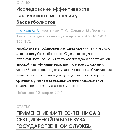
СТАТЬЯ
Исследование эффективности
тактического мышления у
баскетболистов
Шансков М. А.
,
Мельников Д. С.
,
Фокин А. М.
, Вестник
Томского государственного университета 2023 № 494 С.
163–171
Разработана и апробирована методика оценки тактического
мышления у баскетболистов. Сделан вывод, что
эффективность решения тактических задач у спортсменов
высокой квалификации нарастает по мере усложнения
условий тестирования, оказывающих на них мобилизующее
воздействие по реализации функциональных резервов
организма; у менее квалифицированных спортсменов
отмечается снижение эффективности. ...
Добавлено: 10 февраля 2024 г.
СТАТЬЯ
ПРИМЕНЕНИЕ ФИТНЕС-ТЕННИСА В
СЕКЦИОННОЙ РАБОТЕ ВУЗА
ГОСУДАРСТВЕННОЙ СЛУЖБЫ