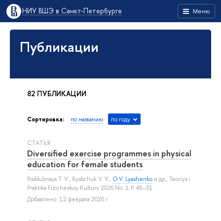
НИУ ВШЭ в Санкт-Петербурге
Меню
Публикации
82 ПУБЛИКАЦИИ
Сортировка:
по названию
по году
СТАТЬЯ
Diversified exercise programmes in physical
education for female students
Poddubnaya T. V.
,
Ryabchuk V. V.
,
O.V. Lyashenko
и др.
, Teoriya i
Praktika Fizicheskoy Kultury 2026 No. 1 P. 48–51
Добавлено: 12 февраля 2026 г.