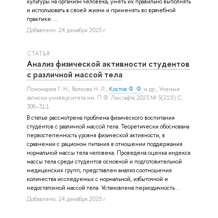
культуры на организм человека, уметь их правильно выполнять
и использовать в своей жизни и применять во врачебной
практике. ...
Добавлено: 24 декабря 2025 г.
СТАТЬЯ
Анализ физической активности студентов
с различной массой тела
Пономарев Г. Н.
,
Волкова Н. Л.
,
Костов Ф. Ф.
и др.
, Ученые
записки университета им. П.Ф. Лесгафта 2023 № 5(219) С.
308–311
В статье рассмотрена проблема физического воспитания
студентов с различной массой тела. Теоретически обоснована
первостепенность уровня физической активности, в
сравнении с рационом питания в отношении поддержания
нормальной массы тела человека. Проведена оценка индекса
массы тела среди студентов основной и подготовительной
медицинских групп, представлен анализ соотношения
количества исследуемых с нормальной, избыточной и
недостаточной массой тела. Установлена периодичность ...
Добавлено: 24 декабря 2025 г.