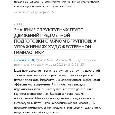
предлагается рассмотреть несколько причин затрудненности
в мотивации и возможные пути решения. ...
Добавлено: 24 декабря 2025 г.
СТАТЬЯ
ЗНАЧЕНИЕ СТРУКТУРНЫХ ГРУПП
ДВИЖЕНИЙ ПРЕДМЕТНОЙ
ПОДГОТОВКИ С МЯЧОМ В ГРУППОВЫХ
УПРАЖНЕНИЯХ ХУДОЖЕСТВЕННОЙ
ГИМНАСТИКИ
Ляшенко О. В.
,
Удалова М. А.
,
Морозова Л. В.
и др.
, Теория и
практика физической культуры 2026 № 2 С. 21–23
Цель исследования - выявить структурные группы движений
с мячом, выполнение которых связано с высоким риском
потери предмета. Разработать и экспериментально обосновать
эффективность упражнений с мячом, повышающих
надежность выполнения структурных групп движений в
групповых упражнениях. Методика и организация
исследования. Методами исследования послужили анализ
литературных источников, видеоанализ соревновательных
программ гимнасток, выступающих в групповых упражнениях,
педагогическое наблюдение за ...