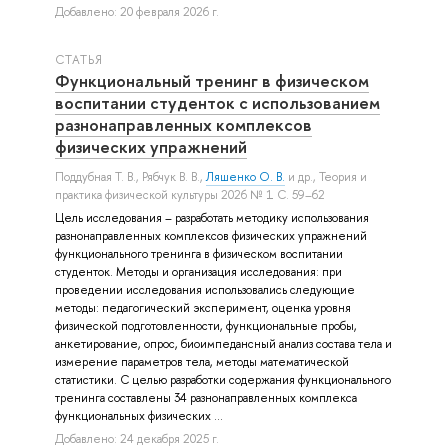
Добавлено: 20 февраля 2026 г.
СТАТЬЯ
Функциональный тренинг в физическом
воспитании студенток с использованием
разнонаправленных комплексов
физических упражнений
Поддубная Т. В.
,
Рябчук В. В.
,
Ляшенко О. В.
и др.
, Теория и
практика физической культуры 2026 № 1 С. 59–62
Цель исследования – разработать методику использования
разнонаправленных комплексов физических упражнений
функционального тренинга в физическом воспитании
студенток. Методы и организация исследования: при
проведении исследования использовались следующие
методы: педагогический эксперимент, оценка уровня
физической подготовленности, функциональные пробы,
анкетирование, опрос, биоимпедансный анализ состава тела и
измерение параметров тела, методы математической
статистики. С целью разработки содержания функционального
тренинга составлены 34 разнонаправленных комплекса
функциональных физических ...
Добавлено: 24 декабря 2025 г.