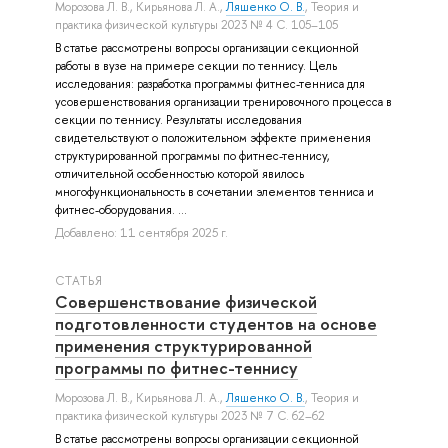
Морозова Л. В.
,
Кирьянова Л. А.
,
Ляшенко О. В.
, Теория и
практика физической культуры 2023 № 4 С. 105–105
В статье рассмотрены вопросы организации секционной
работы в вузе на примере секции по теннису. Цель
исследования: разработка программы фитнес-тенниса для
усовершенствования организации тренировочного процесса в
секции по теннису. Результаты исследования
свидетельствуют о положительном эффекте применения
структурированной программы по фитнес-теннису,
отличительной особенностью которой явилось
многофункциональность в сочетании элементов тенниса и
фитнес-оборудования. ...
Добавлено: 11 сентября 2025 г.
СТАТЬЯ
Совершенствование физической
подготовленности студентов на основе
применения структурированной
программы по фитнес-теннису
Морозова Л. В.
,
Кирьянова Л. А.
,
Ляшенко О. В.
, Теория и
практика физической культуры 2023 № 7 С. 62–62
В статье рассмотрены вопросы организации секционной