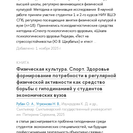
высшей школы, регулярно занимающихся физической
культурой. Методика и организация исследования. В научной
работе приняли участие студентки 1 и 2-го курсов НИУ ВШЭ
СПб, регулярно посещающие занятия физической культурой в
вузе (n=18). Применялись психодиагностические средства:
методика «Спектр психологического здоровья», «Шкала
психологического здоровья Ридера», «Тест на
стрессоустойчивость» (Ю.В. Щербатых) и «тест ...
Добавлено: 1 ноября 2025 г.
КНИГА
Физическая культура. Спорт. Здоровье
формирование потребности в регулярной
физической активности как средство
борьбы с гиподинамией у студентов
экономических вузов
Рубан О. А.
,
Угрюмова Н. В.
,
Изумрудова К. Д.
и др.
,
Сыктывкар: Сыктывкарский государственный университет
им. Питирима Сорокина, 2025.
в статье рассматривается проблема гиподинамии среди
студентов экономических специальностей, чья будущая
профессиональная деятельность объективно связана с