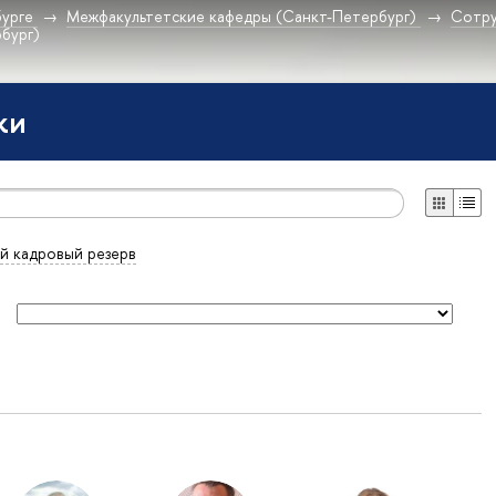
урге
Межфакультетские кафедры (Санкт-Петербург)
Сотру
бург)
ки
й кадровый резерв