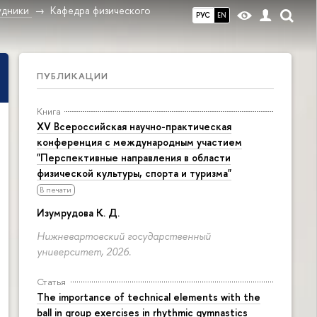
дники
Кафедра физического
РУС
EN
ПУБЛИКАЦИИ
Книга
XV Всероссийская научно-практическая
конференция с международным участием
"Перспективные направления в области
физической культуры, спорта и туризма"
В печати
Изумрудова К. Д.
Нижневартовский государственный
университет, 2026.
Статья
The importance of technical elements with the
ball in group exercises in rhythmic gymnastics