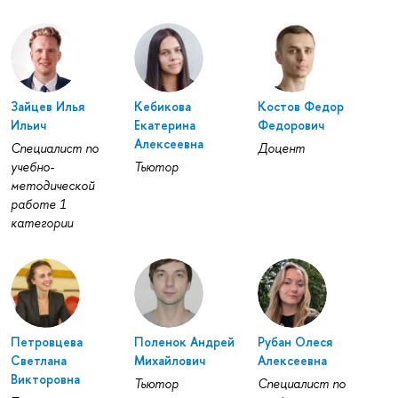
Зайцев Илья
Кебикова
Костов Федор
Ильич
Екатерина
Федорович
Алексеевна
Специалист по
Доцент
учебно-
Тьютор
методической
работе 1
категории
Петровцева
Поленок Андрей
Рубан Олеся
Светлана
Михайлович
Алексеевна
Викторовна
Тьютор
Специалист по