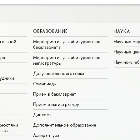
ОБРАЗОВАНИЕ
НАУКА
тельной
Мероприятия для абитуриентов
Научные ме
бакалавриата
Научные цен
ура
Мероприятия для абитуриентов
Научно-учеб
магистратуры
Довузовская подготовка
удники
Олимпиады
Прием в бакалавриат
Прием в магистратуру
Диплом+
жностями
Дополнительное образование
стью
Аспирантура