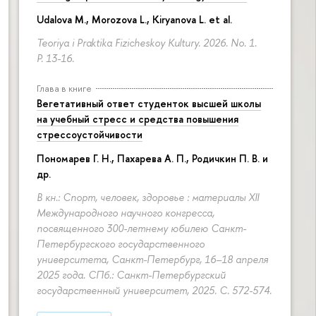
Udalova M., Morozova L., Kiryanova L. et al.
Teoriya i Praktika Fizicheskoy Kultury. 2026. No. 1.
P. 13-16.
Глава в книге
Вегетативный ответ студенток высшей школы
на учебный стресс и средства повышения
стрессоустойчивости
Пономарев Г. Н.,
Пахарева А. П.
, Родичкин П. В. и
др.
В кн.: Спорт, человек, здоровье : материалы XII
Международного научного конгресса,
посвященного 300-летнему юбилею Санкт-
Петербургского государственного
университета, Санкт-Петербург, 16–18 апреля
2025 года. СПб.: Санкт-Петербургский
государственный университет, 2025.
С. 572-574.