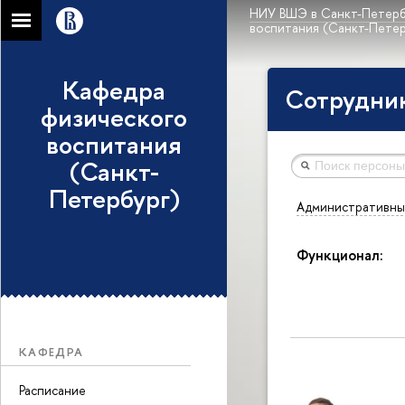
НИУ ВШЭ в Санкт-Петерб
воспитания (Санкт-Петер
Кафедра
Сотрудни
физического
воспитания
(Санкт-
Петербург)
Административны
Функционал:
КАФЕДРА
Расписание