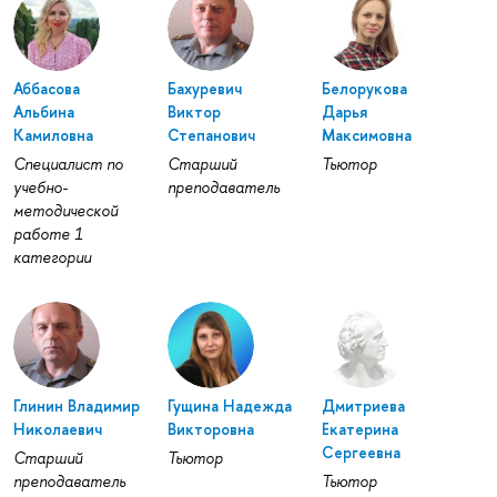
Аббасова
Бахуревич
Белорукова
Альбина
Виктор
Дарья
Камиловна
Степанович
Максимовна
Специалист по
Старший
Тьютор
учебно-
преподаватель
методической
работе 1
категории
Глинин Владимир
Гущина Надежда
Дмитриева
Николаевич
Викторовна
Екатерина
Сергеевна
Старший
Тьютор
преподаватель
Тьютор