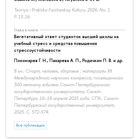
Teoriya i Praktika Fizicheskoy Kultury. 2026. No. 1.
P. 13-16.
Глава в книге
Вегетативный ответ студенток высшей школы на
учебный стресс и средства повышения
стрессоустойчивости
Пономарев Г. Н.,
Пахарева А. П.
, Родичкин П. В. и др.
В кн.: Спорт, человек, здоровье : материалы XII
Международного научного конгресса, посвященного
300-летнему юбилею Санкт-Петербургского
государственного университета, Санкт-
Петербург, 16–18 апреля 2025 года. СПб.: Санкт-
Петербургский государственный университет,
2025.
С. 572-574.
Все публикации