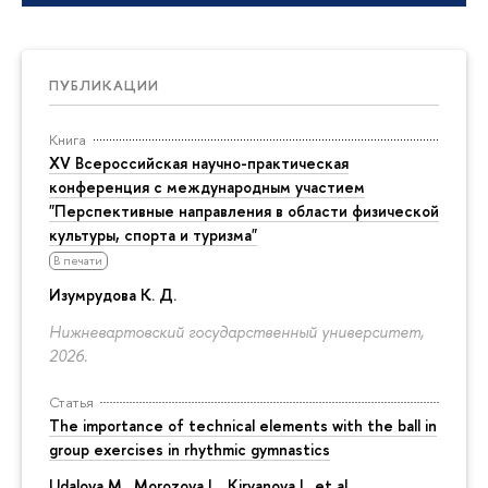
ПУБЛИКАЦИИ
Книга
XV Всероссийская научно-практическая
конференция с международным участием
"Перспективные направления в области физической
культуры, спорта и туризма"
В печати
Изумрудова К. Д.
Нижневартовский государственный университет,
2026.
Статья
The importance of technical elements with the ball in
group exercises in rhythmic gymnastics
Udalova M., Morozova L., Kiryanova L. et al.