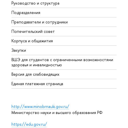
Руководство и структура
Мероп
Подразделения
Довуз
Преподаватели и сотрудники
Олим
Попечительский совет
Прием
Корпуса и общежития
Прием
Закупки
Дипл
ВШЭ для студентов с ограниченными возможностями
Допол
здоровья и инвалидностью
Аспир
Версия для слабовидящих
Обрат
Единая платежная страница
http://www.minobrnauki.gov.ru/
Министерство науки и высшего образования РФ
https://edu.gov.ru/