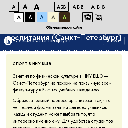
A
A
A
АБB
АБB
АБB
А
А
А
А
А
Кафедра физического
Обычная версия сайта
воспитания (Санкт-Петербург)
НИУ ВШЭ в Санкт-Петербурге
Меню
СПОРТ В НИУ ВШЭ
Занятия по физической культуре в НИУ ВШЭ —
Санкт-Петербург не похожи на привычную всем
физкультуру в Высших учебных заведениях.
Образовательный процесс организован так, что
нет единой формы занятий для всех учащихся.
Каждый студент может выбрать то, что
интересно именно ему. Для удобства студентов
спортивные площадки расположены в разных