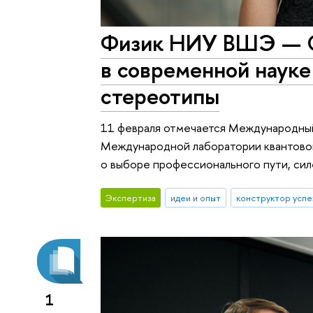
Физик НИУ ВШЭ — Са
в современной науке
стереотипы
11 февраля отмечается Международный
Международной лаборатории квантово
о выборе профессионального пути, силе
Экспертиза
идеи и опыт
конструктор успе
1