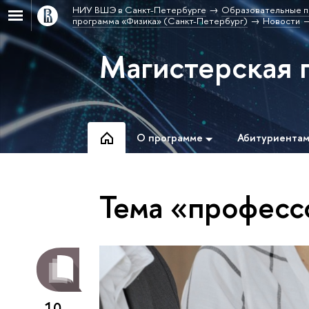
НИУ ВШЭ в Санкт-Петербурге
Образовательные п
программа «Физика» (Санкт-Петербург)
Новости
Магистерская 
О программе
Абитуриента
Тема «професс
10