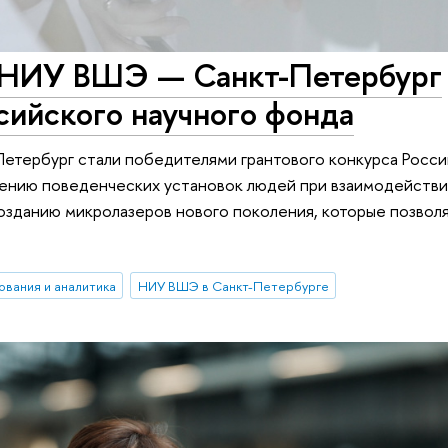
х НИУ ВШЭ — Санкт-Петербург
сийского научного фонда
етербург стали победителями грантового конкурса Росси
ению поведенческих установок людей при взаимодействи
озданию микролазеров нового поколения, которые позвол
ования и аналитика
НИУ ВШЭ в Санкт-Петербурге