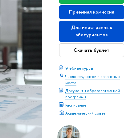
Приемная комиссия
Для иностранных
абитуриентов
Скачать буклет
Учебные курсы
Число студентов и вакантные
места
Документы образовательной
программы
Расписание
Академический совет