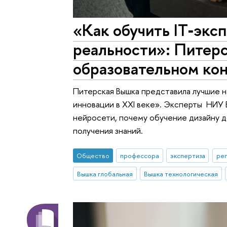
«Как обучить IT‑экс
реальности»: Питер
образовательном ко
Питерская Вышка представила лучшие н
инновации в XXI веке». Эксперты НИУ 
нейросети, почему обучение дизайну д
получения знаний.
Общество
профессора
экспертиза
реп
Вышка глобальная
Вышка технологическая