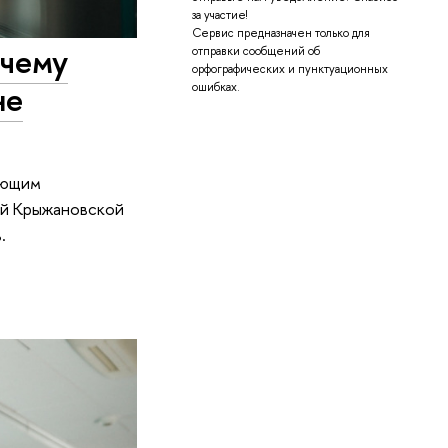
за участие!
Сервис предназначен только для
очему
отправки сообщений об
орфографических и пунктуационных
не
ошибках.
ующим
ей Крыжановской
.