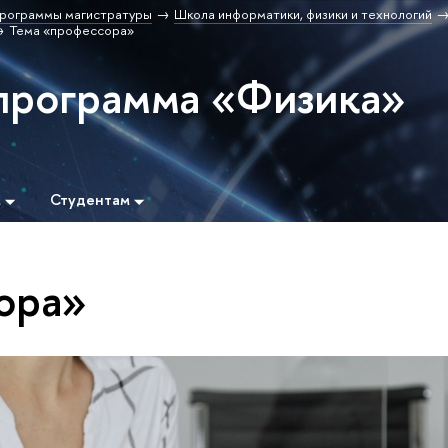
рограммы магистратуры
Школа информатики, физики и технологий
Тема «профессора»
программа «Физика»
м
Студентам
ора»