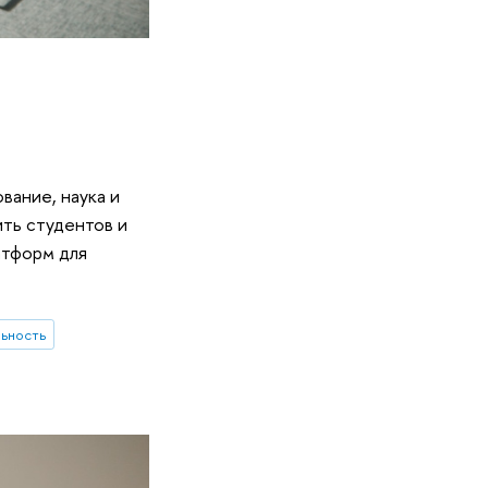
вание, наука и
ить студентов и
атформ для
ьность