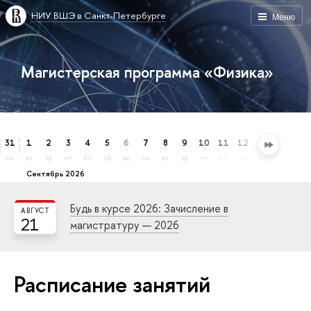
НИУ ВШЭ в Санкт-Петербурге
Меню
Магистерская программа «Физика»
31
1
2
3
4
5
6
7
8
9
10
11
12
13
14
15
пн
вт
ср
чт
пт
сб
вс
пн
вт
ср
чт
пт
сб
вс
пн
вт
сентябрь 2026
Будь в курсе 2026: Зачисление в
АВГУСТ
21
магистратуру — 2026
Расписание занятий