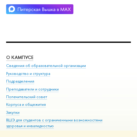
О КАМПУСЕ
ОБ
Сведения об образовательной организации
Мер
Руководство и структура
Мер
Подразделения
Дов
Преподаватели и сотрудники
Ол
Попечительский совет
При
Корпуса и общежития
При
Закупки
Ди
ВШЭ для студентов с ограниченными возможностями
До
здоровья и инвалидностью
Ас
Версия для слабовидящих
Обр