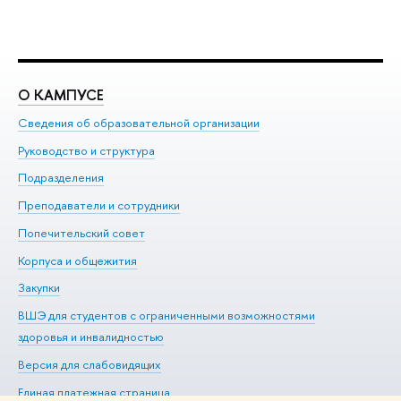
О КАМПУСЕ
О
Сведения об образовательной организации
Ме
Руководство и структура
Ме
Подразделения
До
Преподаватели и сотрудники
Ол
Попечительский совет
Пр
Корпуса и общежития
Пр
Закупки
Ди
ВШЭ для студентов с ограниченными возможностями
До
здоровья и инвалидностью
Ас
Версия для слабовидящих
Обр
Единая платежная страница