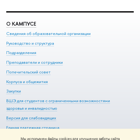
О КАМПУСЕ
О
Сведения об образовательной организации
Ме
Руководство и структура
Ме
Подразделения
До
Преподаватели и сотрудники
Ол
Попечительский совет
Пр
Корпуса и общежития
Пр
Закупки
Ди
ВШЭ для студентов с ограниченными возможностями
До
здоровья и инвалидностью
Ас
Версия для слабовидящих
Обр
Единая платежная страница
Мы используем файлы cookies для улучшения работы сайта