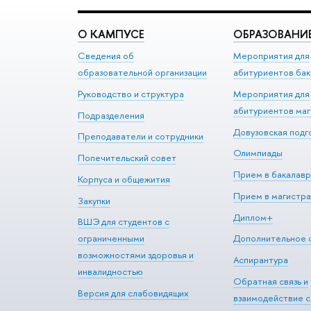
О КАМПУСЕ
ОБРАЗОВАНИ
Сведения об
Мероприятия для
образовательной организации
абитуриентов бак
Руководство и структура
Мероприятия для
абитуриентов ма
Подразделения
Довузовская подг
Преподаватели и сотрудники
Олимпиады
Попечительский совет
Прием в бакалавр
Корпуса и общежития
Прием в магистра
Закупки
Диплом+
ВШЭ для студентов с
ограниченными
Дополнительное 
возможностями здоровья и
Аспирантура
инвалидностью
Обратная связь и
Версия для слабовидящих
взаимодействие с