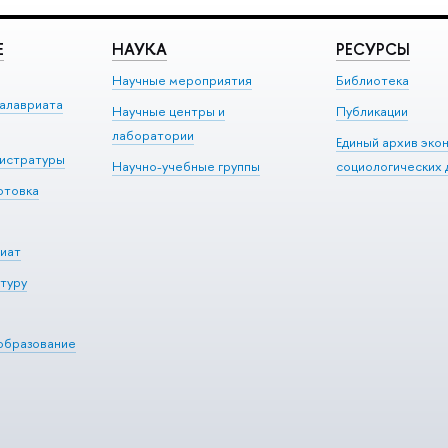
Е
НАУКА
РЕСУРСЫ
Научные мероприятия
Библиотека
алавриата
Научные центры и
Публикации
лаборатории
Единый архив эко
гистратуры
Научно-учебные группы
социологических 
отовка
иат
туру
образование