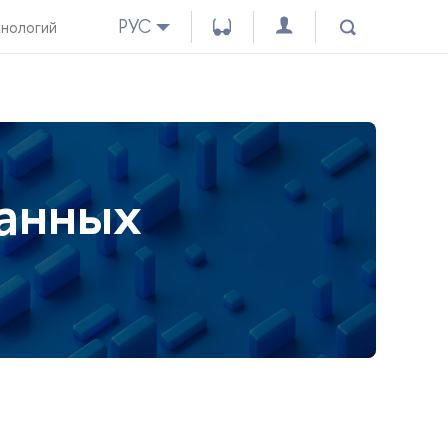
РУС
хнологий
данных