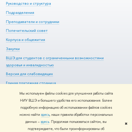
Руководство и структура
Ме
Подразделения
До
Преподаватели и сотрудники
Ол
Попечительский совет
Пр
Корпуса и общежития
Пр
Закупки
Ди
ВШЭ для студентов с ограниченными возможностями
До
здоровья и инвалидностью
Ас
Версия для слабовидящих
Обр
Единая платежная страница
Мы используем файлы cookies для улучшения работы сайта
НИУ ВШЭ и большего удобства его использования. Более
подробную информацию об использовании файлов cookies
Редактору
можно найти
здесь
, наши правила обработки персональных
© НИУ ВШЭ 1993–2026
Адреса и контакты
Условия
данных –
здесь
. Продолжая пользоваться сайтом, вы
использования материалов
Политика конфиденциальности
Карта
✖
подтверждаете, что были проинформированы об
сайта