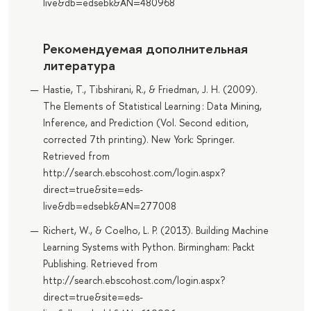
live&db=edsebk&AN=480968
Рекомендуемая дополнительная
литература
Hastie, T., Tibshirani, R., & Friedman, J. H. (2009).
The Elements of Statistical Learning : Data Mining,
Inference, and Prediction (Vol. Second edition,
corrected 7th printing). New York: Springer.
Retrieved from
http://search.ebscohost.com/login.aspx?
direct=true&site=eds-
live&db=edsebk&AN=277008
Richert, W., & Coelho, L. P. (2013). Building Machine
Learning Systems with Python. Birmingham: Packt
Publishing. Retrieved from
http://search.ebscohost.com/login.aspx?
direct=true&site=eds-