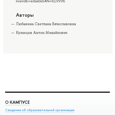
live&db=edsebk&AN=619996
Авторы
Любавина Светлана Вячеславовна
Кузнецов Антон Михайлович
О КАМПУСЕ
О
Сведения об образовательной организации
Ме