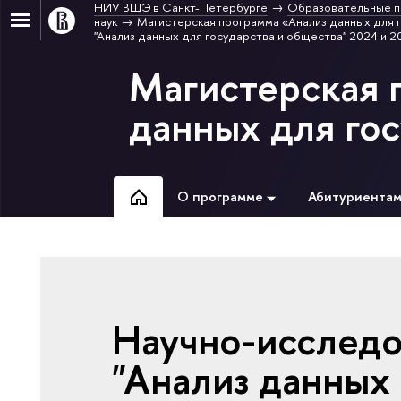
НИУ ВШЭ в Санкт-Петербурге
Образовательные п
наук
Магистерская программа «Анализ данных для 
"Анализ данных для государства и общества" 2024 и 2
Магистерская 
данных для го
О программе
Абитуриента
Научно-исследо
"Анализ данных 