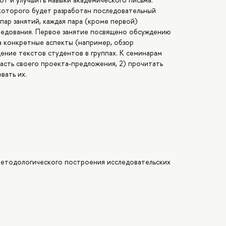
е которого будет разработан последовательный
пар занятий, каждая пара (кроме первой)
ледования. Первое занятие посвящено обсуждению
а конкретные аспекты (например, обзор
ение текстов студентов в группах. К семинарам
асть своего проекта-предложения, 2) прочитать
вать их.
 методологического построения исследовательских