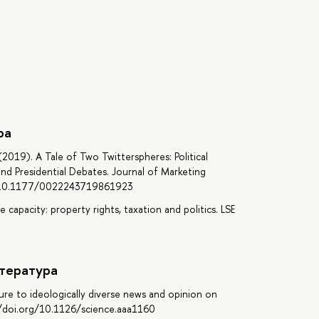
ра
(2019). A Tale of Two Twitterspheres: Political
nd Presidential Debates. Journal of Marketing
rg/10.1177/0022243719861923
e capacity: property rights, taxation and politics. LSE
тература
osure to ideologically diverse news and opinion on
//doi.org/10.1126/science.aaa1160