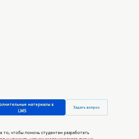
олнительные материалы в
Задать вопрос
LMS
а то, чтобы помочь студентам разработать
от и улучшить навыки академического письма.