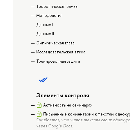
Теоретическая рамка
Методология
Данные I
Данные II
Эмпирическая глава
Исследовательская этика
Тренировочная защита
Элементы контроля
Активность на семинарах
Письменные комментарии к текстам одноку
Ожидается, что читая тексты своих однокур
через Google Docs.