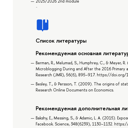
2025/2026 2nd module
-
Список литературы
Рекомендуемая основная литерату
Berman, R., Melumad, S., Humphrey, C., & Meyer, R. 
Microblogging During and After the 2016 Primary a
Research (JMR), 56(6), 895–917. https://doi.o
Besley, T., & Persson, T. (2009). The origins of stat
Research Online Documents on Economics.
Рекомендуемая дополнительная ли
Bakshy, E., Messing, S., & Adamic, L. A. (2015). Exp
Facebook. Science, 348(6239), 1130–1132. https: