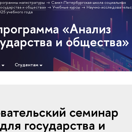
рограммы магистратуры
Санкт-Петербургская школа социальных
государства и общества»
Учебные курсы
Научно-исследовательс
025 учебного года
программа «Анализ
сударства и общества»
м
Студентам
вательский семинар
для государства и