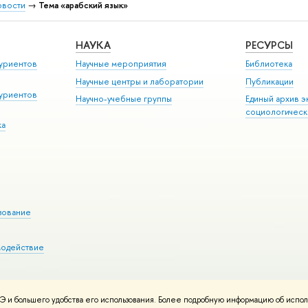
овости
→
Тема «арабский язык»
НАУКА
РЕСУРСЫ
уриентов
Научные мероприятия
Библиотека
Научные центры и лаборатории
Публикации
уриентов
Научно-учебные группы
Единый архив э
социологическ
ка
зование
модействие
 и большего удобства его использования. Более подробную информацию об испол
ния материалов
Политика конфиденциальности
Карта сайта