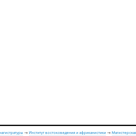
магистратуры
→
Институт востоковедения и африканистики
→
Магистерская