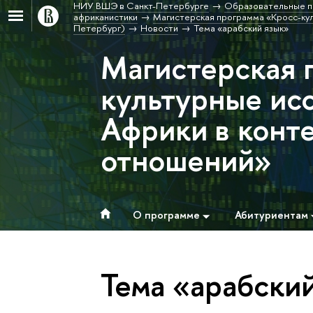
НИУ ВШЭ в Санкт-Петербурге
Образовательные п
африканистики
Магистерская программа «Кросс-кул
Петербург)
Новости
Тема «арабский язык»
Магистерская 
культурные ис
Африки в конт
отношений»
О программе
Абитуриентам
Тема «арабски