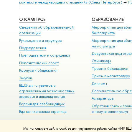
контексте международных отношений» (Санкт-Петербург)
→
Н
О КАМПУСЕ
ОБРАЗОВАНИЕ
Сведения об образовательной
Мероприятия для абит
организации
бакалавриата
Руководство и структура
Мероприятия для абит
магистратуры
Подразделения
Довузовская подготов
Преподаватели и сотрудники
Олимпиады
Попечительский совет
Прием в бакалавриат
Корпуса и общежития
Прием в магистратуру
Закупки
Диплом+
ВШЭ для студентов с
ограниченными возможностями
Дополнительное обра
здоровья и инвалидностью
Аспирантура
Версия для слабовидящих
Обратная связь и взаи
Единая платежная страница
с получателями услуг
Мы используем файлы cookies для улучшения работы сайта НИУ ВШЭ
© НИУ ВШЭ 1993–2026
Адреса и контакты
Условия использова