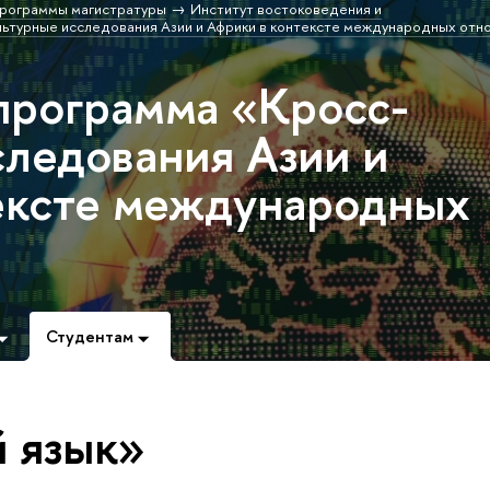
рограммы магистратуры
Институт востоковедения и
ьтурные исследования Азии и Африки в контексте международных отн
программа «Кросс-
следования Азии и
ексте международных
Студентам
й язык»