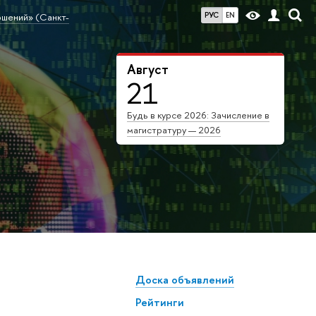
РУС
EN
ошений» (Санкт-
Август
21
Будь в курсе 2026: Зачисление в
магистратуру — 2026
Доска объявлений
Рейтинги