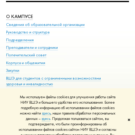
О КАМПУСЕ
ОБ
Сведения об образовательной организации
Мер
Руководство и структура
Мер
Подразделения
Дов
Преподаватели и сотрудники
Ол
Попечительский совет
При
Корпуса и общежития
При
Закупки
Ди
ВШЭ для студентов с ограниченными возможностями
До
здоровья и инвалидностью
Ас
Версия для слабовидящих
Обр
Мы используем файлы cookies для улучшения работы сайта
Единая платежная страница
НИУ ВШЭ и большего удобства его использования. Более
подробную информацию об использовании файлов cookies
можно найти
здесь
, наши правила обработки персональных
данных –
здесь
. Продолжая пользоваться сайтом, вы
✖
Редактору
подтверждаете, что были проинформированы об
© НИУ ВШЭ 1993–2026
Адреса и контакты
Условия использования
использовании файлов cookies сайтом НИУ ВШЭ и согласны