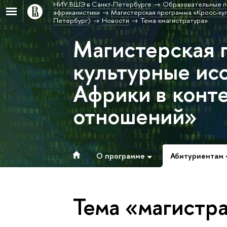
НИУ ВШЭ в Санкт-Петербурге
Образовательные п
африканистики
Магистерская программа «Кросс-кул
Петербург)
Новости
Тема «магистратура»
Магистерская 
культурные ис
Африки в конт
отношений»
О программе
Абитуриентам
Тема «магистр