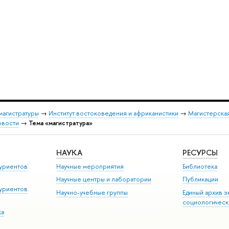
магистратуры
→
Институт востоковедения и африканистики
→
Магистерская
овости
→
Тема «магистратура»
НАУКА
РЕСУРСЫ
уриентов
Научные мероприятия
Библиотека
Научные центры и лаборатории
Публикации
уриентов
Научно-учебные группы
Единый архив э
социологическ
ка