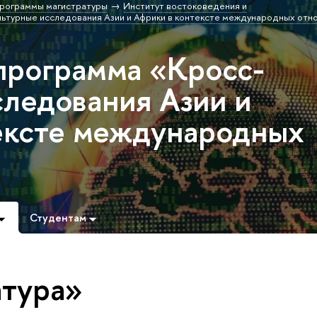
рограммы магистратуры
Институт востоковедения и
ьтурные исследования Азии и Африки в контексте международных отн
программа «Кросс-
следования Азии и
ексте международных
Студентам
атура»