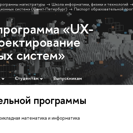
рограммы магистратуры
Школа информатики, физики и технологий
ционных систем» (Санкт-Петербург)
Паспорт образовательной про
программа «UX-
роектирование
ых систем»
м
Студентам
Выпускникам
ельной программы
рикладная математика и информатика