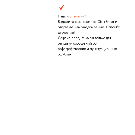
Нашли
опечатку
?
Выделите её, нажмите Ctrl+Enter и
отправьте нам уведомление. Спасибо
за участие!
Сервис предназначен только для
отправки сообщений об
орфографических и пунктуационных
ошибках.