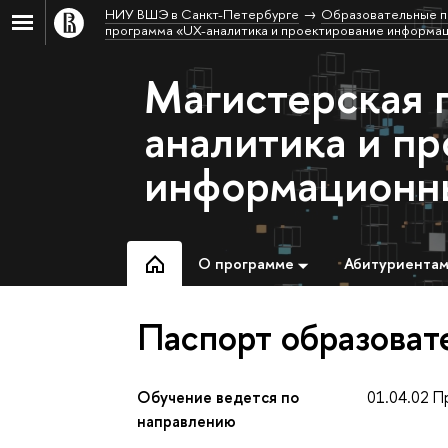
НИУ ВШЭ в Санкт-Петербурге
Образовательные п
программа «UX-аналитика и проектирование информа
Магистерская 
аналитика и п
информационн
О программе
Абитуриента
Паспорт образоват
Обучение ведется по
01.04.02 П
направлению