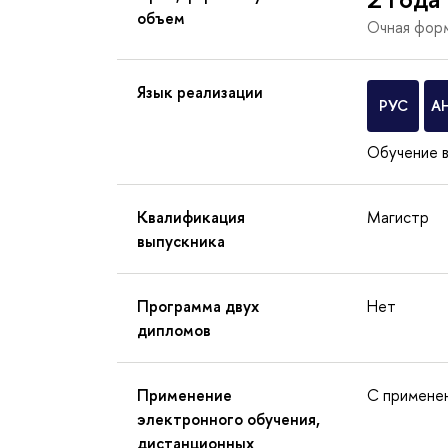
объем
Очная форм
Язык реализации
РУС
А
Обучение в
Квалификация
Магистр
выпускника
Программа двух
Нет
дипломов
Применение
С примене
электронного обучения,
дистанционных