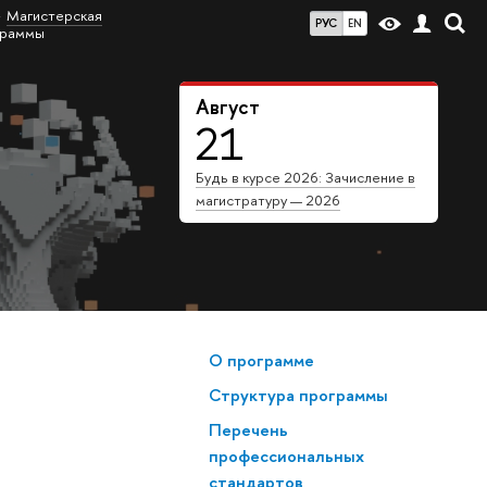
Магистерская
РУС
EN
граммы
Август
21
Будь в курсе 2026: Зачисление в
магистратуру — 2026
О программе
Структура программы
Перечень
профессиональных
стандартов