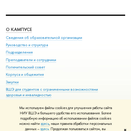
О КАМПУСЕ
ОБ
Сведения об образовательной организации
Мер
Руководство и структура
Мер
Подразделения
Дов
Преподаватели и сотрудники
Ол
Попечительский совет
При
Корпуса и общежития
При
Закупки
Ди
ВШЭ для студентов с ограниченными возможностями
До
здоровья и инвалидностью
Ас
Версия для слабовидящих
Обр
Мы используем файлы cookies для улучшения работы сайта
Единая платежная страница
НИУ ВШЭ и большего удобства его использования. Более
подробную информацию об использовании файлов cookies
можно найти
здесь
, наши правила обработки персональных
данных –
здесь
. Продолжая пользоваться сайтом, вы
✖