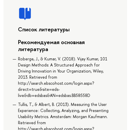
Список литературы
Рекомендуемая основная
литература
Roberge, J., & Kumar, V. (2018). Vijay Kumar, 101
Design Methods: A Structured Approach for
Driving Innovation in Your Organization, Wiley,
2013. Retrieved from
http://search.ebscohost.com/login.aspx?
direct=true&site=eds-
live&db=edsbas&AN=edsbas.BB58558D
Tullis, T., & Albert, B. (2013). Measuring the User
Experience : Collecting, Analyzing, and Presenting
Usability Metrics. Amsterdam: Morgan Kaufmann.
Retrieved from
http://search.ebscohost.com/login.aspx?