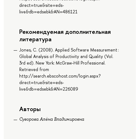
direct=true&site=eds-
live&db=edsebk&AN=486121
Рекомендуемая дополнительная
литература
Jones, C. (2008). Applied Software Measurement :
Global Analysis of Productivity and Quality (Vol.
3rd ed). New York: McGraw-Hill Professional.
Retrieved from
http://search.ebscohost.com/login.aspx?
direct=true&site=eds-
live&db=edsebk&AN=226089
Авторы
Суворова Алёна Владимировна