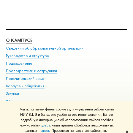
О КАМПУСЕ
ОБ
Сведения об образовательной организации
Мер
Руководство и структура
Мер
Подразделения
Дов
Преподаватели и сотрудники
Ол
Попечительский совет
При
Корпуса и общежития
При
Закупки
Ди
ВШЭ для студентов с ограниченными возможностями
До
здоровья и инвалидностью
Ас
Мы используем файлы cookies для улучшения работы сайта
Версия для слабовидящих
НИУ ВШЭ и большего удобства его использования. Более
Обр
подробную информацию об использовании файлов cookies
Единая платежная страница
можно найти
здесь
, наши правила обработки персональных
данных –
здесь
. Продолжая пользоваться сайтом, вы
✖