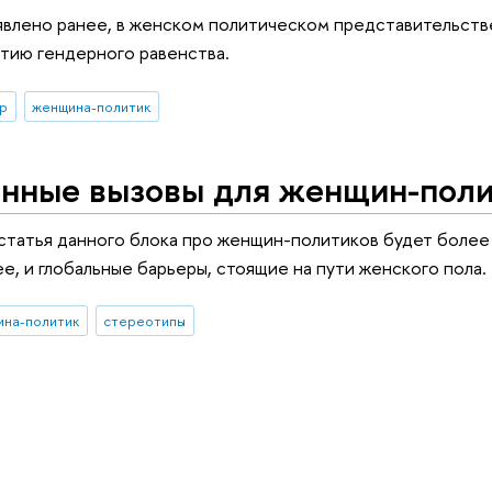
ыявлено ранее, в женском политическом представительст
тию гендерного равенства.
ер
женщина-политик
нные вызовы для женщин-поли
статья данного блока про женщин-политиков будет более
е, и глобальные барьеры, стоящие на пути женского пола.
ина-политик
стереотипы