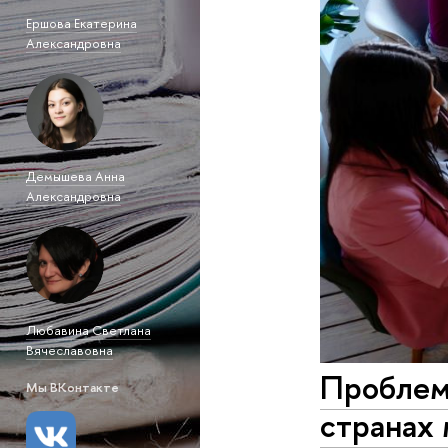
Ершова Екатерина
Александровна
Демышева Анна
Александровна
Любавина Светлана
Вячеславовна
Проблем
Мы ВКонтакте
странах