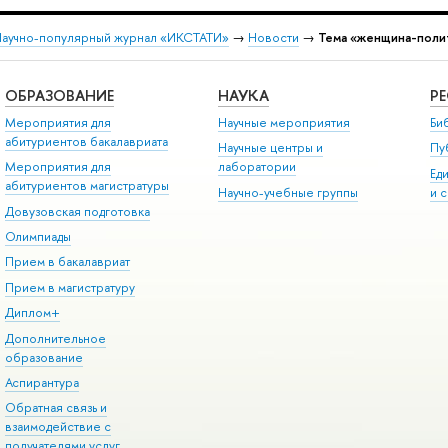
аучно-популярный журнал «ИКСТАТИ»
→
Новости
→
Тема «женщина-поли
ОБРАЗОВАНИЕ
НАУКА
Р
Мероприятия для
Научные мероприятия
Би
абитуриентов бакалавриата
Научные центры и
Пу
Мероприятия для
лаборатории
Ед
абитуриентов магистратуры
Научно-учебные группы
и 
Довузовская подготовка
Олимпиады
Прием в бакалавриат
Прием в магистратуру
Диплом+
Дополнительное
образование
Аспирантура
Обратная связь и
взаимодействие с
получателями услуг