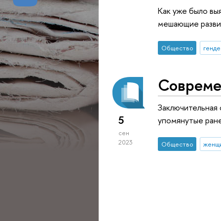
Как уже было в
мешающие разви
Общество
генд
Совреме
Заключительная 
5
упомянутые ране
сен
2023
Общество
женщ