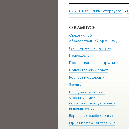
НИУ ВШЭ в Санкт-Петербурге
→
Н
О КАМПУСЕ
Сведения об
образовательной организации
Руководство и структура
Подразделения
Преподаватели и сотрудники
Попечительский совет
Корпуса и общежития
Закупки
ВШЭ для студентов с
ограниченными
возможностями здоровья и
инвалидностью
Версия для слабовидящих
Единая платежная страница