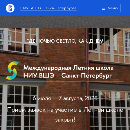
НИУ ВШЭ в Санкт-Петербурге
Меню
ГДЕ НОЧЬЮ СВЕТЛО, КАК ДНЕМ
6 июля — 7 августа, 2026
Прием заявок на участие в Летней школе
закрыт!