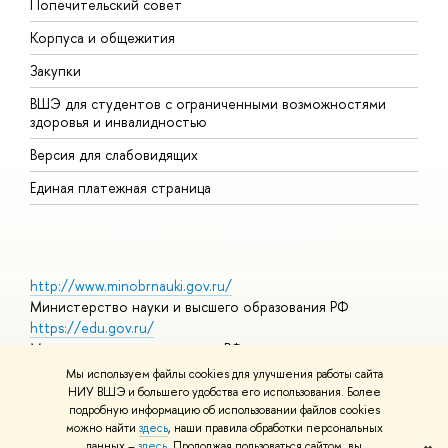
Попечительский совет
П
Корпуса и общежития
П
Закупки
Д
ВШЭ для студентов с ограниченными возможностями
Д
здоровья и инвалидностью
А
Версия для слабовидящих
О
Единая платежная страница
http://www.minobrnauki.gov.ru/
Министерство науки и высшего образования РФ
https://edu.gov.ru/
Министерство просвещения РФ
https://elearning.hse.ru/mooc
Мы используем файлы cookies для улучшения работы сайта
Массовые открытые онлайн-курсы
НИУ ВШЭ и большего удобства его использования. Более
подробную информацию об использовании файлов cookies
можно найти
здесь
, наши правила обработки персональных
данных –
здесь
. Продолжая пользоваться сайтом, вы