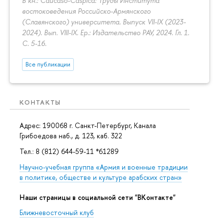
В кн.: Caucaso-Caspica: Труды Института
востоковедения Российско-Армянского
(Славянского) университета. Выпуск VII-IX (2023-
2024). Вып. VIII-IX. Ер.: Издательство РАУ, 2024. Гл. 1.
С. 5-16.
Все публикации
КОНТАКТЫ
Адрес: 190068 г. Санкт-Петербург, Канала
Грибоедова наб., д. 123, каб. 322
Тел.: 8 (812) 644-59-11 *61289
Научно-учебная группа «Армия и военные традиции
в политике, обществе и культуре арабских стран»
Наши страницы в социальной сети "ВКонтакте"
Ближневосточный клуб