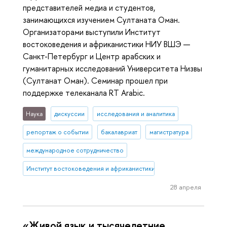
представителей медиа и студентов,
занимающихся изучением Султаната Оман.
Организаторами выступили Институт
востоковедения и африканистики НИУ ВШЭ —
Санкт-Петербург и Центр арабских и
гуманитарных исследований Университета Низвы
(Султанат Оман). Семинар прошел при
поддержке телеканала RT Arabic.
Наука
дискуссии
исследования и аналитика
репортаж о событии
бакалавриат
магистратура
международное сотрудничество
Институт востоковедения и африканистики
28 апреля
«Живой язык и тысячелетние