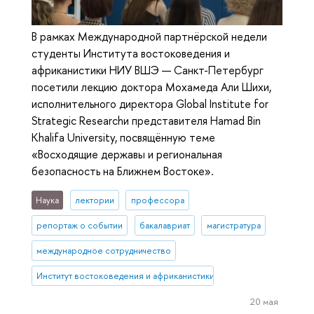
В рамках Международной партнёрской недели
студенты Института востоковедения и
африканистики НИУ ВШЭ — Санкт-Петербург
посетили лекцию доктора Мохамеда Али Шихи,
исполнительного директора Global Institute for
Strategic Researchи представителя Hamad Bin
Khalifa University, посвящённую теме
«Восходящие державы и региональная
безопасность на Ближнем Востоке».
Наука
лектории
профессора
репортаж о событии
бакалавриат
магистратура
международное сотрудничество
Институт востоковедения и африканистики
20 мая