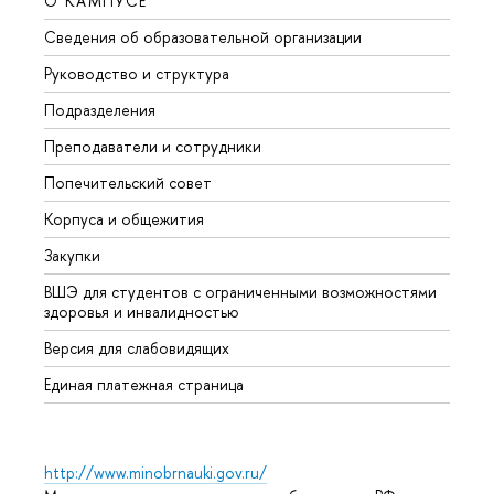
О КАМПУСЕ
ОБР
Сведения об образовательной организации
Мероп
Руководство и структура
Мероп
Подразделения
Довуз
Преподаватели и сотрудники
Олим
Попечительский совет
Прием
Корпуса и общежития
Прием
Закупки
Дипл
ВШЭ для студентов с ограниченными возможностями
Допол
здоровья и инвалидностью
Аспир
Версия для слабовидящих
Обрат
Единая платежная страница
http://www.minobrnauki.gov.ru/