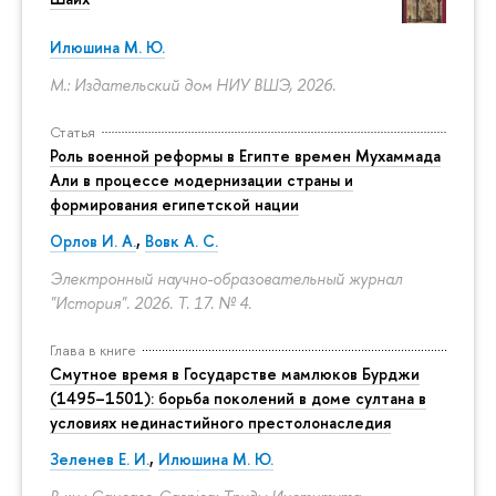
Илюшина М. Ю.
М.: Издательский дом НИУ ВШЭ, 2026.
Статья
Роль военной реформы в Египте времен Мухаммада
Али в процессе модернизации страны и
формирования египетской нации
Орлов И. А.
,
Вовк А. С.
Электронный научно-образовательный журнал
"История". 2026. Т. 17. № 4.
Глава в книге
Смутное время в Государстве мамлюков Бурджи
(1495–1501): борьба поколений в доме султана в
условиях нединастийного престолонаследия
Зеленев Е. И.
,
Илюшина М. Ю.