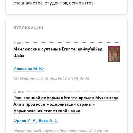
специалистов, студентов, аспирантов.
ПУБЛИКАЦИИ
Книга
Мамлюкские султаны в Египте: ал-Му’аййад
Шайх
Илюшина М. Ю.
М.: Издательский дом НИУ ВШЭ, 2026.
Статья
Роль военной реформы в Египте времен Мухаммада
Али в процессе модернизации страны и
формирования египетской нации
Орлов И. А.
,
Вовк А. С.
Электронный научно-образовательный журнал