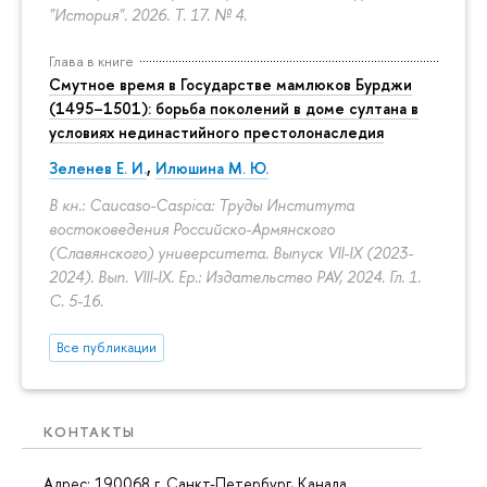
"История". 2026. Т. 17. № 4.
Глава в книге
Смутное время в Государстве мамлюков Бурджи
(1495–1501): борьба поколений в доме султана в
условиях нединастийного престолонаследия
Зеленев Е. И.
,
Илюшина М. Ю.
В кн.: Caucaso-Caspica: Труды Института
востоковедения Российско-Армянского
(Славянского) университета. Выпуск VII-IX (2023-
2024). Вып. VIII-IX. Ер.: Издательство РАУ, 2024. Гл. 1.
С. 5-16.
Все публикации
КОНТАКТЫ
Адрес: 190068 г. Санкт-Петербург, Канала