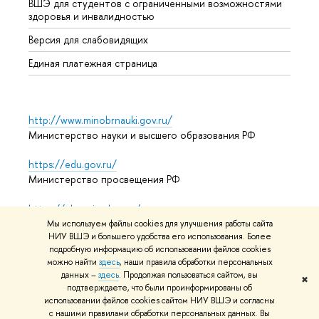
ВШЭ для студентов с ограниченными возможностями
Допол
здоровья и инвалидностью
Аспир
Версия для слабовидящих
Обрат
Единая платежная страница
http://www.minobrnauki.gov.ru/
Министерство науки и высшего образования РФ
https://edu.gov.ru/
Министерство просвещения РФ
https://elearning.hse.ru/mooc
Массовые открытые онлайн-курсы
Мы используем файлы cookies для улучшения работы сайта
НИУ ВШЭ и большего удобства его использования. Более
подробную информацию об использовании файлов cookies
можно найти
здесь
, наши правила обработки персональных
© НИУ ВШЭ 1993–2026
Адреса и контакты
Условия
данных –
здесь
. Продолжая пользоваться сайтом, вы
✖
подтверждаете, что были проинформированы об
использования материалов
Политика конфиденциальности
использовании файлов cookies сайтом НИУ ВШЭ и согласны
Карта сайта
с нашими правилами обработки персональных данных. Вы