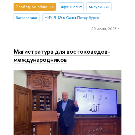
Свободное общение
идеи и опыт
выпускники
бакалавриат
НИУ ВШЭ в Санкт-Петербурге
20 июня, 2025 г.
Магистратура для востоковедов-
международников