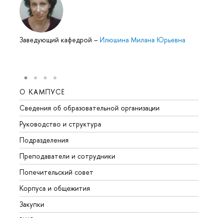
Заведующий кафедрой
–
Илюшина Милана Юрьевна
О КАМПУСЕ
ОБР
Сведения об образовательной организации
Мероп
Руководство и структура
Мероп
Подразделения
Довуз
Преподаватели и сотрудники
Олим
Попечительский совет
Прием
Корпуса и общежития
Прием
Закупки
Дипл