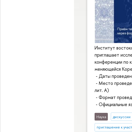
Институт восток
приглашает иссл
конференции по к
меняющейся Коре
- Даты проведени
- Место проведен
лит. А)
- Формат провед
- Официальные яз
Наука
дискуссии
приглашение к учас