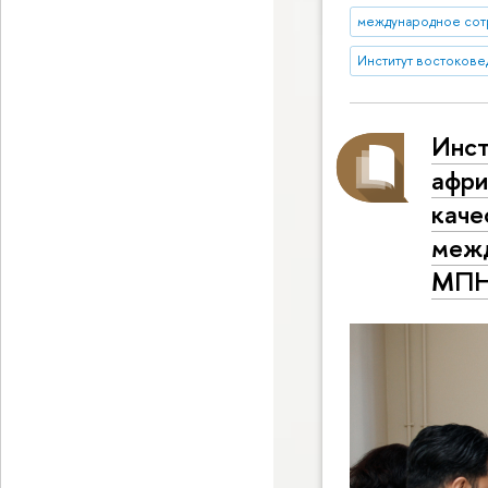
международное сот
Институт востокове
Инст
афри
каче
межд
МПН