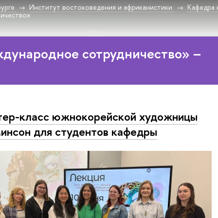
урге
Институт востоковедения и африканистики
Кафедра 
ничество»
ждународное сотрудничество» –
ер-класс южнокорейской художницы
инсон для студентов кафедры