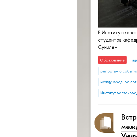
В Институте вос
студентов кафед
Сунилем.
Образование
ид
репортаж о событи
международное сот
Институт востокове
Встр
межд
Унив