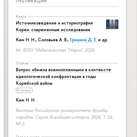
ПУБЛИКАЦИИ
Книга
Источниковедение и историография
Кореи: современные исследования
Ким Н. Н.
,
Соловьев А. В.
,
Гришина Д. Е.
и др.
М.: ФГБУ "Издательство "Наука", 2026.
Статья
Вопрос обмена военнопленными в контексте
идеологической конфронтации в годы
Корейской войны
В печати
Ким Н. Н.
Вестник Российского университета дружбы
народов. Серия: Всеобщая история. 2026. Т. 18.
№ 2.
Глава в книге