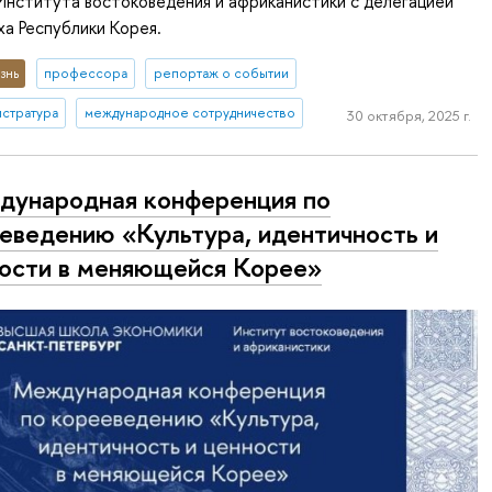
Института востоковедения и африканистики с делегацией
а Республики Корея.
знь
профессора
репортаж о событии
истратура
международное сотрудничество
30 октября, 2025 г.
ународная конференция по
еведению «Культура, идентичность и
ости в меняющейся Корее»