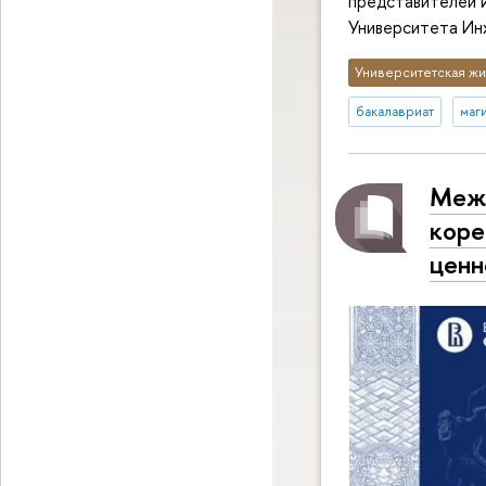
представителей 
Университета Инх
Университетская жи
бакалавриат
маг
Межд
коре
ценн