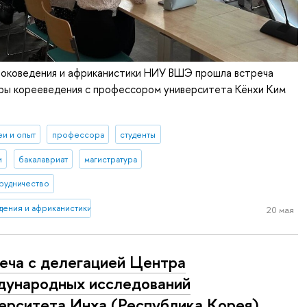
токоведения и африканистики НИУ ВШЭ прошла встреча
ры корееведения с профессором университета Кёнхи Ким
еи и опыт
профессора
студенты
и
бакалавриат
магистратура
рудничество
дения и африканистики
20 мая
еча с делегацией Центра
ународных исследований
ерситета Инха (Республика Корея)