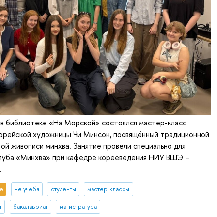
 в библиотеке «На Морской» состоялся мастер-класс
орейской художницы Чи Минсон, посвящённый традиционной
ой живописи минхва. Занятие провели специально для
клуба «Минхва» при кафедре корееведения НИУ ВШЭ –
.
е
не учеба
студенты
мастер-классы
и
бакалавриат
магистратура