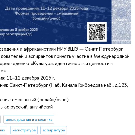
оведения и африканистики НИУ ВШЭ — Санкт Петербург
едователей и аспирантов принять участие в Международной
орееведению «Культура, идентичность и ценности в
е».
я: 11–12 декабря 2025 г.
ия: Санкт-Петербург (Наб. Канала Грибоедова наб., д.123,
ения: смешанный (онлайн/очно)
ыки: русский, английский
исследования и аналитика
тию
магистратура
аспирантура