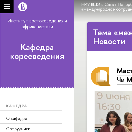
НИУ ВШЭ в Санкт-Петерб
«международное сотруд
Институт востоковедения и
африканистики
Тема «ме
Новости
Кафедра
корееведения
Маст
Чи М
КАФЕДРА
О кафедре
Сотрудники