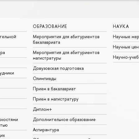
ОБРАЗОВАНИЕ
НАУКА
тельной
Мероприятия для абитуриентов
Научные ме
бакалавриата
Научные цен
ура
Мероприятия для абитуриентов
Научно-учеб
магистратуры
Довузовская подготовка
удники
Олимпиады
Прием в бакалавриат
Прием в магистратуру
Диплом+
жностями
Дополнительное образование
стью
Аспирантура
щих