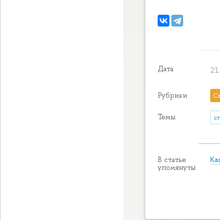
Дата
21
Рубрики
С
Темы
с
Ка
В статье
упомянуты