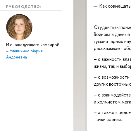
Как совмещать 
РУКОВОДСТВО:
Студентка-японис
Войнова в данный
гуманитарных нау
И.о. заведующего кафедрой
рассказывает обо
–
Удавихина Мария
Андреевна
– о важности вла
жизни, так и выб
– о возможности о
других восточных
– о взаимодейств
и холмистом мега
– а также в цело
точки зрения.