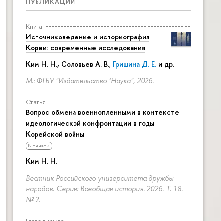
ПУБЛИКАЦИИ
Книга
Источниковедение и историография
Кореи: современные исследования
Ким Н. Н.
,
Соловьев А. В.
,
Гришина Д. Е.
и др.
М.: ФГБУ "Издательство "Наука", 2026.
Статья
Вопрос обмена военнопленными в контексте
идеологической конфронтации в годы
Корейской войны
В печати
Ким Н. Н.
Вестник Российского университета дружбы
народов. Серия: Всеобщая история. 2026. Т. 18.
№ 2.
Глава в книге