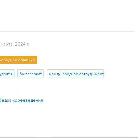
 марта, 2024 г.
вободное общение
туденты
бакалавриат
международное сотрудничество
федра корееведения