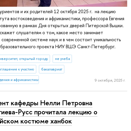
риентов и их родителей 12 октября 2025 г. на лекцию
ута востоковедения и африканистики, профессора Евгения
зованную в рамках Дня открытых дверей Питерской Вышки.
сскажет слушателям о том, какое место занимает
 современной системе наук и в чем состоит уникальность
образовательного проекта НИУ ВШЭ Санкт-Петербург.
иверситет, открытый городу
не учеба
глашение к участию
бакалавриат
дения и африканистики
9 октября, 2025 г.
нт кафедры Нелли Петровна
гиева-Русс прочитала лекцию о
йском костюме ханбок