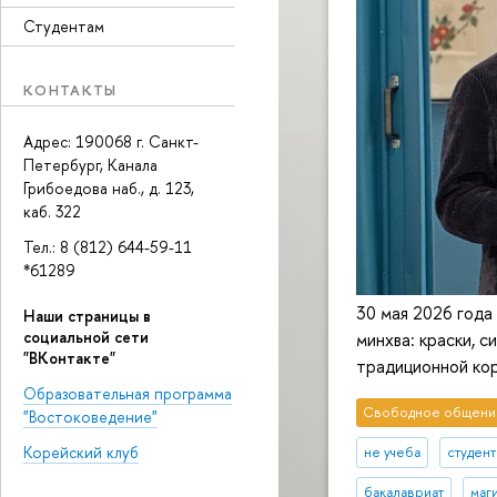
Студентам
КОНТАКТЫ
Адрес: 190068 г. Санкт-
Петербург, Канала
Грибоедова наб., д. 123,
каб. 322
Тел.: 8 (812) 644-59-11
*61289
30 мая 2026 года
Наши страницы в
социальной сети
минхва: краски, с
"ВКонтакте"
традиционной ко
Образовательная программа
Свободное общени
"Востоковедение"
Корейский клуб
не учеба
студен
бакалавриат
маг