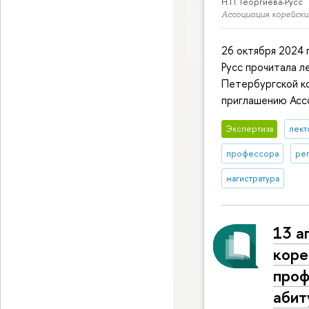
Н.П. Георгиева-Русс
Ассоциация корейск
26 октября 2024 
Русс прочитала л
Петербургской ко
приглашению Асс
Экспертиза
лект
профессора
ре
магистратура
13 а
коре
проф
абит