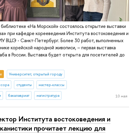
в библиотеке «На Морской» состоялось открытие выставки
ва» при кафедре корееведения Института востоковедения и
ИУ ВШЭ - Санкт-Петербург. Более 30 работ, выполненных
нике корейской народной живописи, – первая выставка
ба в России. Выставка будет открыта для посетителей до
е
Университет, открытый городу
ссора
студенты
мастер-классы
и
бакалавриат
магистратура
10 мая
ктор Института востоковедения и
канистики прочитает лекцию для