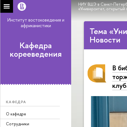
НИУ ВШЭ в Санкт-Петерб
«Университет, открытый 
Институт востоковедения и
африканистики
Тема «Уни
Новости
Кафедра
корееведения
В би
торж
клуб
КАФЕДРА
О кафедре
Сотрудники