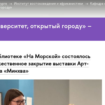
урге
Институт востоковедения и африканистики
Кафедра 
городу»
верситет, открытый городу» –
блиотеке «На Морской» состоялось
ественное закрытие выставки Арт-
а «Минхва»