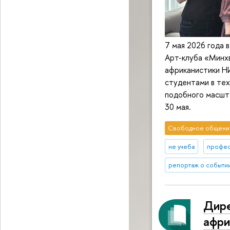
7 мая 2026 года 
Арт-клуба «Минх
африканистики Н
студентами в тех
подобного масшта
30 мая.
Свободное общени
не учеба
профе
репортаж о событи
Дире
афри