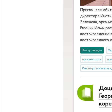
Приглашаем абиту
директора Инстит
Зеленева, органи
Евгений Ильич ра
востоковедение в
востоковедного 
Поступающим
Ун
профессора
при
Институт востокове
Доце
Геор
коре