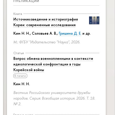
ПУБЛИКАЦИИ
Книга
Источниковедение и историография
Кореи: современные исследования
Ким Н. Н.
,
Соловьев А. В.
,
Гришина Д. Е.
и др.
М.: ФГБУ "Издательство "Наука", 2026.
Статья
Вопрос обмена военнопленными в контексте
идеологической конфронтации в годы
Корейской войны
В печати
Ким Н. Н.
Вестник Российского университета дружбы
народов. Серия: Всеобщая история. 2026. Т. 18.
№ 2.
Глава в книге