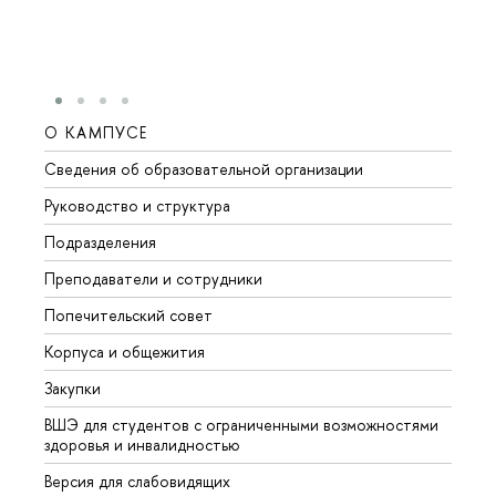
О КАМПУСЕ
ОБР
Сведения об образовательной организации
Мероп
Руководство и структура
Мероп
Подразделения
Довуз
Преподаватели и сотрудники
Олим
Попечительский совет
Прием
Корпуса и общежития
Прием
Закупки
Дипл
ВШЭ для студентов с ограниченными возможностями
Допол
здоровья и инвалидностью
Аспир
Версия для слабовидящих