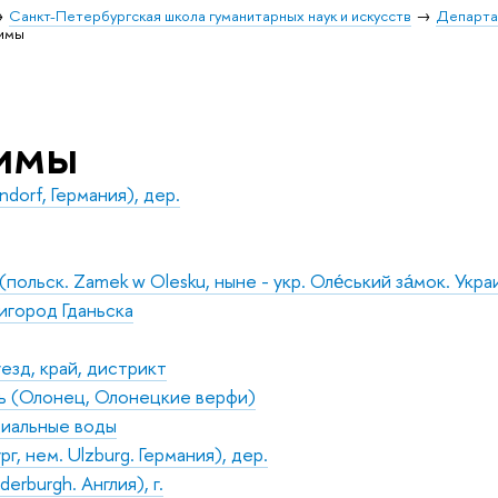
Санкт-Петербургская школа гуманитарных наук и искусств
Департа
имы
имы
dorf, Германия), дер.
польск. Zamek w Olesku, ныне - укр. Оле́ський за́мок. Укра
ригород Гданьска
езд, край, дистрикт
ь (Олонец, Олонецкие верфи)
иальные воды
г, нем. Ulzburg. Германия), дер.
erburgh. Англия), г.