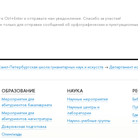
е Ctrl+Enter и отправьте нам уведомление. Спасибо за участие!
н только для отправки сообщений об орфографических и пунктуационных
анкт-Петербургская школа гуманитарных наук и искусств
→
Департамент и
ОБРАЗОВАНИЕ
НАУКА
Р
Мероприятия для
Научные мероприятия
Би
абитуриентов бакалавриата
Научные центры и
Пу
Мероприятия для
лаборатории
Ед
абитуриентов магистратуры
Научно-учебные группы
и 
Довузовская подготовка
Олимпиады