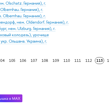
. Olschatz. Германия), г.
Olbernhau. Германия), г.
 Olbernhau. Германия), г.
ндорф, нем. Oldendorf. Германия), г.
рг, нем. Ulzburg. Германия), г.
ховый колодезь), урочище
укр. Ольшана. Украина), г.
104
105
106
107
108
109
110
111
112
113