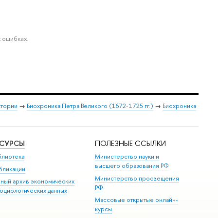
 ошибках.
стории
→
Биохроника Петра Великого (1672-1725 гг.)
→
Биохроника
ЕСУРСЫ
ПОЛЕЗНЫЕ ССЫЛКИ
блиотека
Министерство науки и
высшего образования РФ
бликации
Министерство просвещения
иный архив экономических
РФ
социологических данных
Массовые открытые онлайн-
курсы