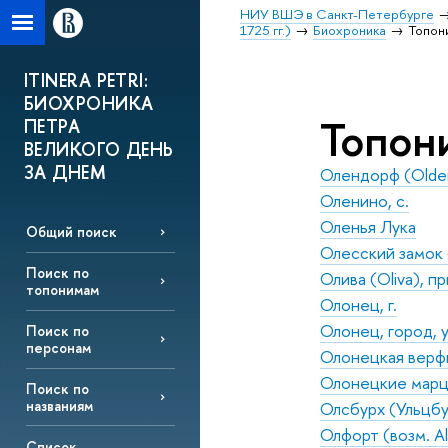
НИУ ВШЭ в Санкт-Петербурге
1725 гг.)
Биохроника
Топон
ITINERA PETRI:
БИОХРОНИКА
Топон
ПЕТРА
ВЕЛИКОГО ДЕНЬ
ЗА ДНЕМ
Олендорф (Olden
Оленино, с.
Оленья Лука
Общий поиск
Олесский замок (
Поиск по
Олива (Oliva), п
топонимам
Олонец, г.
Олонец, город, у
Поиск по
персонам
Олонецкая верф
Олонецкие марц
Поиск по
названиям
Олсбурх (Ульцбур
Олфорт (возм. Ald
Список