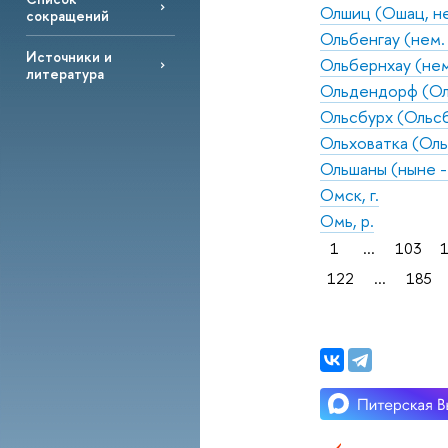
Олшиц (Ошац, нем
сокращений
Ольбенгау (нем. 
Источники и
Ольбернхау (нем.
литература
Ольдендорф (Оле
Ольсбурх (Ольсбу
Ольховатка (Оль
Ольшаны (ныне - 
Омск, г.
Омь, р.
1
...
103
122
...
185