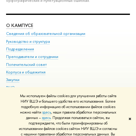
орфографических и пунктуационных ошибках.
О КАМПУСЕ
ОБ
Сведения об образовательной организации
Мер
Руководство и структура
Мер
Подразделения
Дов
Преподаватели и сотрудники
Ол
Попечительский совет
При
Корпуса и общежития
При
Закупки
Ди
ВШЭ для студентов с ограниченными возможностями
До
здоровья и инвалидностью
Ас
Мы используем файлы cookies для улучшения работы сайта
Версия для слабовидящих
НИУ ВШЭ и большего удобства его использования. Более
Обр
подробную информацию об использовании файлов cookies
Единая платежная страница
можно найти
здесь
, наши правила обработки персональных
данных –
здесь
. Продолжая пользоваться сайтом, вы
✖
Редактору
подтверждаете, что были проинформированы об
© НИУ ВШЭ 1993–2026
Адреса и контакты
Условия использования
использовании файлов cookies сайтом НИУ ВШЭ и согласны
с нашими правилами обработки персональных данных. Вы
материалов
Политика конфиденциальности
Карта сайта