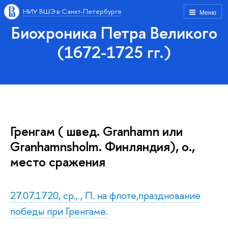
НИУ ВШЭ в Санкт-Петербурге
Меню
Биохроника Петра Великого
(1672-1725 гг.)
Гренгам ( швед. Granhamn или
Granhamnsholm. Финляндия), о.,
место сражения
27.07.1720, ср., , П. на флоте,празднование
победы при Гренгаме.