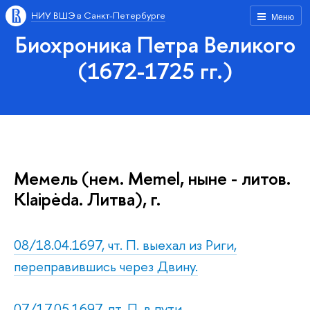
НИУ ВШЭ в Санкт-Петербурге
Меню
Биохроника Петра Великого
(1672-1725 гг.)
Мемель (нем. Memel, ныне - литов.
Klaipėda. Литва), г.
08/18.04.1697, чт. П. выехал из Риги,
переправившись через Двину.
07/17.05.1697, пт. П. в пути.