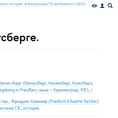
мент истории
Биохроника Петра Великого (1672-
гсберге.
Кенигсберг (Кюнусберг, Кюнинберг, Кнесберх,
sberg in Preuẞen, ныне – Калининград. РФ), г.
стер
,
Фридрих-Казимир (Friedrich II Kasimir Kettler)
етинин Г.В., историк