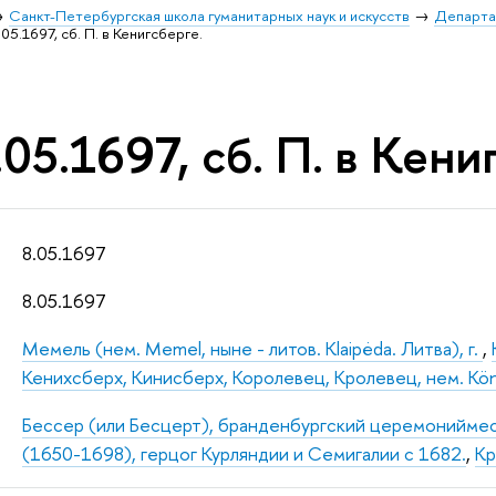
Санкт-Петербургская школа гуманитарных наук и искусств
Департа
05.1697, сб. П. в Кенигсберге.
05.1697, сб. П. в Кени
8.05.1697
8.05.1697
Мемель (нем. Memel, ныне - литов. Klaipėda. Литва), г.
,
Кенихсберх, Кинисберх, Королевец, Кролевец, нем. König
Бессер (или Бесцерт), бранденбургский церемонийме
(1650-1698), герцог Курляндии и Семигалии с 1682.
,
Кр