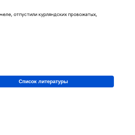
меле, отпустили курляндских провожатых,
Список литературы