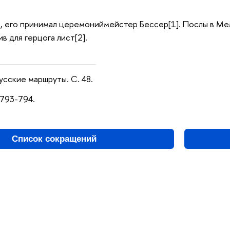
е, его принимал церемониймейстер Бессер[1]. Послы в Ме
ив для герцога лист[2].
усские маршруты. С. 48.
 793-794.
Список сокращений