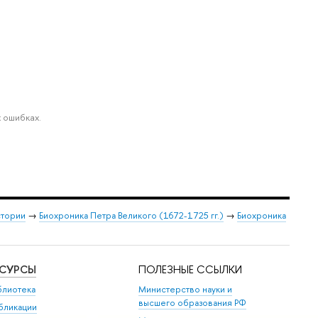
 ошибках.
стории
→
Биохроника Петра Великого (1672-1725 гг.)
→
Биохроника
ЕСУРСЫ
ПОЛЕЗНЫЕ ССЫЛКИ
блиотека
Министерство науки и
высшего образования РФ
бликации