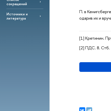
сокращений
П. в Кенигсберг
Источники и
одарив их и вруч
литература
[1] Кретинин. Пр
[2] ПДС. 8. Стб.