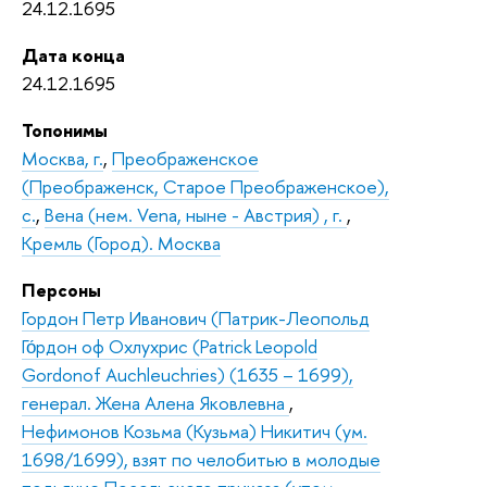
24.12.1695
Дата конца
24.12.1695
Топонимы
Москва, г.
,
Преображенское
(Преображенск, Старое Преображенское),
с.
,
Вена (нем. Vena, ныне - Австрия) , г.
,
Кремль (Город). Москва
Персоны
Гордон Петр Иванович (Патрик-Леопольд
Го́рдон оф Охлухрис (Patrick Leopold
Gordonof Auchleuchries) (1635 – 1699),
генерал. Жена Алена Яковлевна
,
Нефимонов Козьма (Кузьма) Никитич (ум.
1698/1699), взят по челобитью в молодые