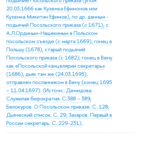
подьячие Посольского приказа (упом
20.03.1666 как Куземка Ефимонов или
Куземка Микитин Ефимов), по др. данным -
подьячий Посольского приказа (с 1671), с
А.Л.Ординым-Нащекиным в Польском
посольском съезде (с марта 1669), гонец в
Польшу (1678), старый подьячий
Посольского приказа (с 1682); гонец в Вену
как «Посольской канцелярии секретарь»
(1686), дьяк там же (24.03.1695),
отправлен посланником в Вену (конец 1695
– 11.04.1697). (Источн.: Демидова.
Служилая бюрократия. С.388 – 389;
Белокуров. О Посольском приказе. С. 128;
Дьяческий список. С. 29; Захаров. Первый в
России секретарь. С. 229-231).