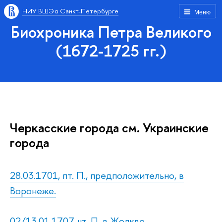
НИУ ВШЭ в Санкт-Петербурге
Меню
Биохроника Петра Великого
(1672-1725 гг.)
Черкасские города см. Украинские
города
28.03.1701, пт. П., предположительно, в
Воронеже.
02/13.01.1707, чт. П. в Жолкве.