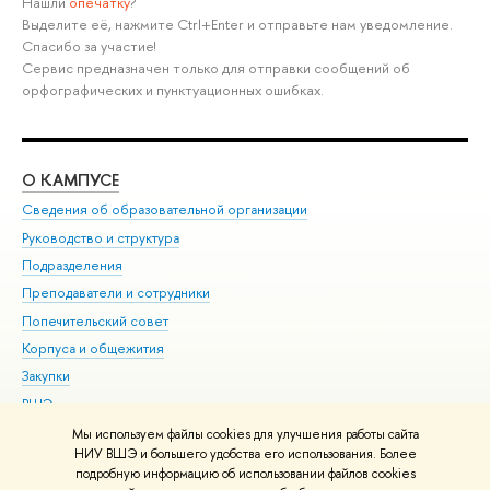
Нашли
опечатку
?
Выделите её, нажмите Ctrl+Enter и отправьте нам уведомление.
Спасибо за участие!
Сервис предназначен только для отправки сообщений об
орфографических и пунктуационных ошибках.
О КАМПУСЕ
ОБ
Сведения об образовательной организации
Мер
Руководство и структура
Мер
Подразделения
Дов
Преподаватели и сотрудники
Ол
Попечительский совет
При
Корпуса и общежития
При
Закупки
Ди
ВШЭ для студентов с ограниченными возможностями
До
здоровья и инвалидностью
Ас
Мы используем файлы cookies для улучшения работы сайта
Версия для слабовидящих
НИУ ВШЭ и большего удобства его использования. Более
Обр
подробную информацию об использовании файлов cookies
Единая платежная страница