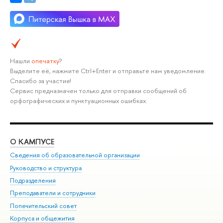
Нашли
опечатку
?
Выделите её, нажмите Ctrl+Enter и отправьте нам уведомление.
Спасибо за участие!
Сервис предназначен только для отправки сообщений об
орфографических и пунктуационных ошибках.
О КАМПУСЕ
ОБ
Сведения об образовательной организации
Мер
Руководство и структура
Мер
Подразделения
Дов
Преподаватели и сотрудники
Ол
Попечительский совет
При
Корпуса и общежития
При