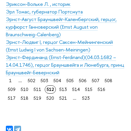
Эриксон-Вольке Л. , историк
Эрл Томас, губернатор Портсмута
Эрнст-Август Брауншвейг-Каленбергский, герцог,
курфюрст Ганноверский (Ernst August von
Braunschweig-Calenberg)
Эрнст-Людвиг I, герцог Саксен-Мейнингенский
(Ernst Ludwig I von Sachsen-Meiningen)
Эрнст-Фердинанд (Ernst-Ferdinand)(04.03.1682 –
14.04.1746), герцог Брауншвейга и Люнебурга, принц
Брауншвейг-Бевернский
1
...
502
503
504
505
506
507
508
509
510
511
512
513
514
515
516
517
518
519
520
521
...
523