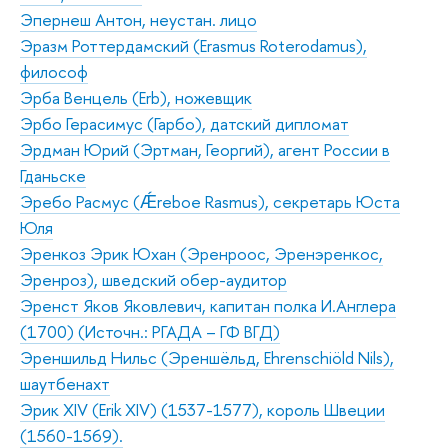
Эпернеш Антон, неустан. лицо
Эразм Роттердамский (Erasmus Roterodamus),
философ
Эрба Венцель (Erb), ножевщик
Эрбо Герасимус (Гарбо), датский дипломат
Эрдман Юрий (Эртман, Георгий), агент России в
Гданьске
Эребо Расмус (Ǽreboe Rasmus), секретарь Юста
Юля
Эренкоз Эрик Юхан (Эренроос, Эренэренкос,
Эренроз), шведский обер-аудитор
Эренст Яков Яковлевич, капитан полка И.Англера
(1700) (Источн.: РГАДА – ГФ ВГД)
Эреншильд Нильс (Эреншёльд, Ehrenschiöld Nils),
шаутбенахт
Эрик XIV (Erik XIV) (1537-1577), король Швеции
(1560-1569).