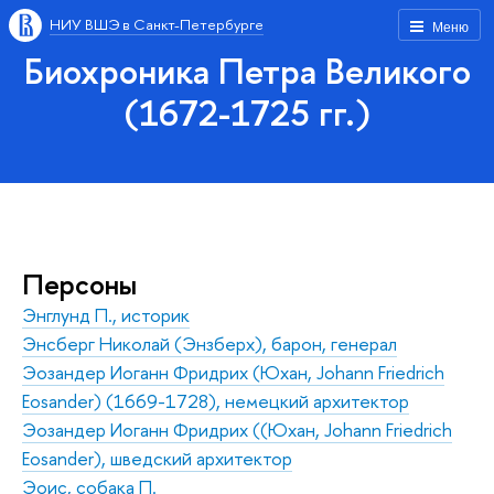
НИУ ВШЭ в Санкт-Петербурге
Меню
Биохроника Петра Великого
(1672-1725 гг.)
Персоны
Энглунд П., историк
Энсберг Николай (Энзберх), барон, генерал
Эозандер Иоганн Фридрих (Юхан, Johann Friedrich
Eosander) (1669-1728), немецкий архитектор
Эозандер Иоганн Фридрих ((Юхан, Johann Friedrich
Eosander), шведский архитектор
Эоис, собака П.