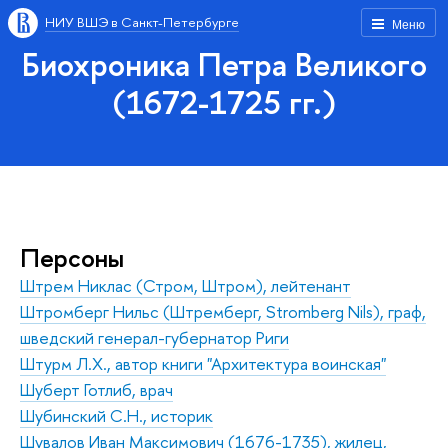
НИУ ВШЭ в Санкт-Петербурге
Меню
Биохроника Петра Великого
(1672-1725 гг.)
Персоны
Штрем Никлас (Стром, Штром), лейтенант
Штромберг Нильс (Штремберг, Strоmberg Nils), граф,
шведский генерал-губернатор Риги
Штурм Л.Х., автор книги "Архитектура воинская"
Шуберт Готлиб, врач
Шубинский С.Н., историк
Шувалов Иван Максимович (1676-1735), жилец,