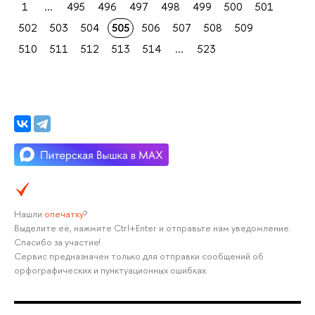
1
...
495
496
497
498
499
500
501
502
503
504
505
506
507
508
509
510
511
512
513
514
...
523
Нашли
опечатку
?
Выделите её, нажмите Ctrl+Enter и отправьте нам уведомление.
Спасибо за участие!
Сервис предназначен только для отправки сообщений об
орфографических и пунктуационных ошибках.