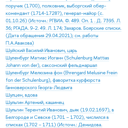
поручик (1700), полковник, выборгский обер-
комендант (1714-1728?), генерал-майор (с.
01.10.26) (Источн.: РГВИА. Ф. 489. Оп. 1 . Д. 7395. Л.
36; РГАДА. 9-2. 49. Л. 174; Захаров. Боярские списки.
(Дата обращения 29.04.2021); см. работы
П.А.Авакова)
Шуйский Василий Иванович, царь
Шуленбург Матиас Иоганн (Schulenburg Mattias
Johann von der), саксонский фельдмаршал
Шуленбург Мелюзина фон (Ehrengard Melusine Freiin
fon der Schulenburg), фаворитка курфюрста
Ганноверского Георга-Людвига
Шулцен, вдова
Шульгин Артемий, кашинец
Шульгин Терентий Иванович, дьяк (19.02.1697), в
Белгороде и Севске (1701 – 1702), числился в
списках (1702 – 1711) (Источн.: Демидова.