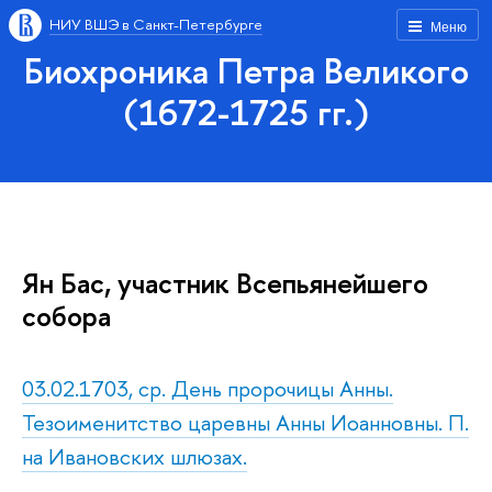
НИУ ВШЭ в Санкт-Петербурге
Меню
Биохроника Петра Великого
(1672-1725 гг.)
Ян Бас, участник Всепьянейшего
собора
03.02.1703, ср. День пророчицы Анны.
Тезоименитство царевны Анны Иоанновны. П.
на Ивановских шлюзах.