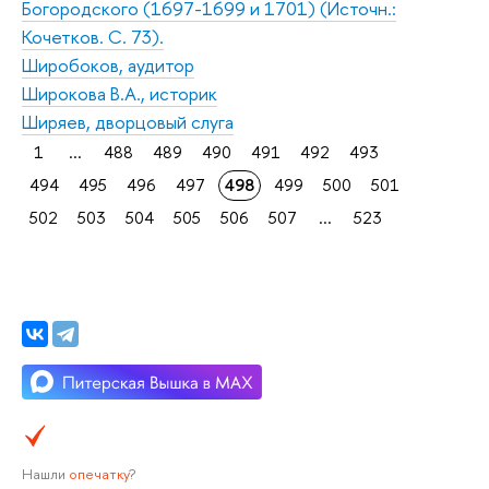
Богородского (1697-1699 и 1701) (Источн.:
Кочетков. С. 73).
Широбоков, аудитор
Широкова В.А., историк
Ширяев, дворцовый слуга
1
...
488
489
490
491
492
493
494
495
496
497
498
499
500
501
502
503
504
505
506
507
...
523
Нашли
опечатку
?