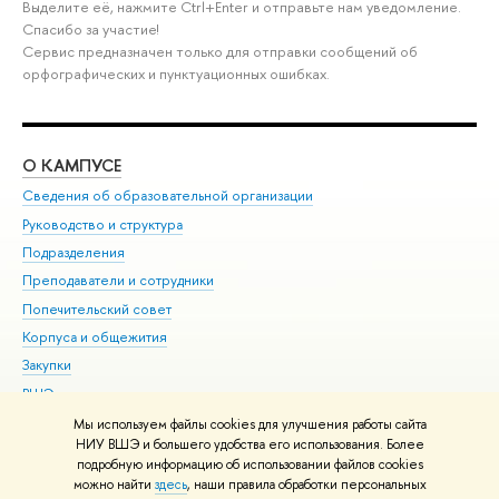
Выделите её, нажмите Ctrl+Enter и отправьте нам уведомление.
Спасибо за участие!
Сервис предназначен только для отправки сообщений об
орфографических и пунктуационных ошибках.
О КАМПУСЕ
ОБ
Сведения об образовательной организации
Мер
Руководство и структура
Мер
Подразделения
Дов
Преподаватели и сотрудники
Ол
Попечительский совет
При
Корпуса и общежития
При
Закупки
Ди
ВШЭ для студентов с ограниченными возможностями
До
здоровья и инвалидностью
Ас
Мы используем файлы cookies для улучшения работы сайта
Версия для слабовидящих
НИУ ВШЭ и большего удобства его использования. Более
Обр
подробную информацию об использовании файлов cookies
Единая платежная страница
можно найти
здесь
, наши правила обработки персональных