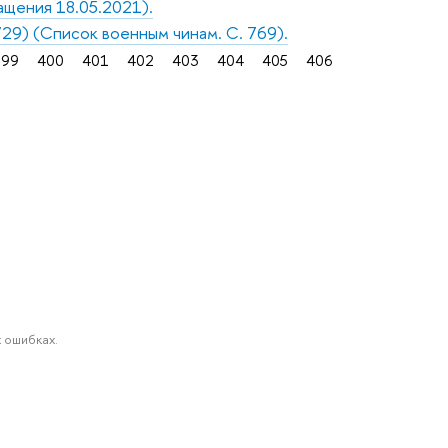
ащения 18.05.2021).
1729) (Список военным чинам. С. 769).
399
400
401
402
403
404
405
406
 ошибках.