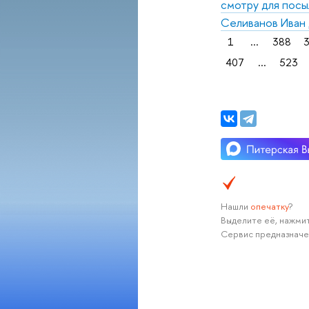
смотру для посы
Селиванов Иван Д
1
...
388
407
...
523
Нашли
опечатку
?
Выделите её, нажмит
Сервис предназначе