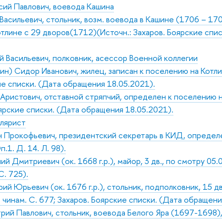
ий Павлович, воевода Кашина
асильевич, стольник, возм. воевода в Кашине (1706 – 1708
тлине с 29 дворов(1712)(Источн.: Захаров. Боярские спис
 Васильевич, полковник, асессор Военной коллегии
н) Сидор Иванович, жилец, записан к поселению на Котлине
ие списки. (Дата обращения 18.05.2021).
ристович, отставной стряпчий, определен к поселению на 
оярские списки. (Дата обращения 18.05.2021).
елярист
Прокофьевич, президентский секретарь в КИД, определе
.1. Д. 14. Л. 98).
й Дмитриевич (ок. 1668 г.р.), майор, 3 дв., по смотру 05
С. 725).
ий Юрьевич (ок. 1676 г.р.), стольник, подполковник, 15 дв
чинам. С. 677; Захаров. Боярские списки. (Дата обращени
ий Павлович, стольник, воевода Белого Яра (1697-1698),