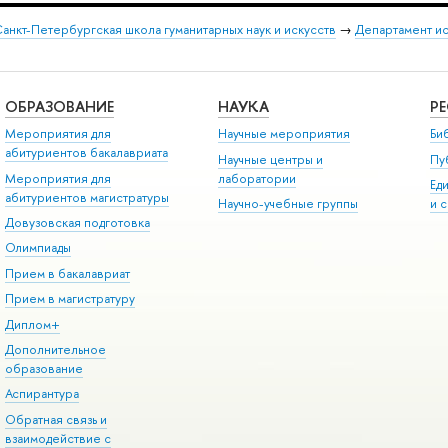
анкт-Петербургская школа гуманитарных наук и искусств
→
Департамент и
ОБРАЗОВАНИЕ
НАУКА
Р
Мероприятия для
Научные мероприятия
Би
абитуриентов бакалавриата
Научные центры и
Пу
Мероприятия для
лаборатории
Ед
абитуриентов магистратуры
Научно-учебные группы
и 
Довузовская подготовка
Олимпиады
Прием в бакалавриат
Прием в магистратуру
Диплом+
Дополнительное
образование
Аспирантура
Обратная связь и
взаимодействие с