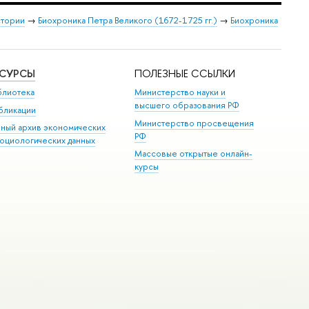
стории
→
Биохроника Петра Великого (1672-1725 гг.)
→
Биохроника
ЕСУРСЫ
ПОЛЕЗНЫЕ ССЫЛКИ
блиотека
Министерство науки и
высшего образования РФ
бликации
Министерство просвещения
иный архив экономических
РФ
социологических данных
Массовые открытые онлайн-
курсы