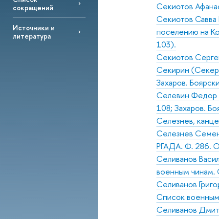
Секиотов Афанас
сокращений
Секиотов Савва В
Источники и
поселению на Ко
литература
103).
Секиотов Сергей
Секирин (Секери
Захаров. Боярск
Селевин Федор А
108; Захаров. Б
Селезнев, канц
Селезнев Семен 
РГАДА. Ф. 286. Оп
Селиванов Васили
военным чинам. 
Селиванов Григор
Список военным 
Селиванов Дмитр