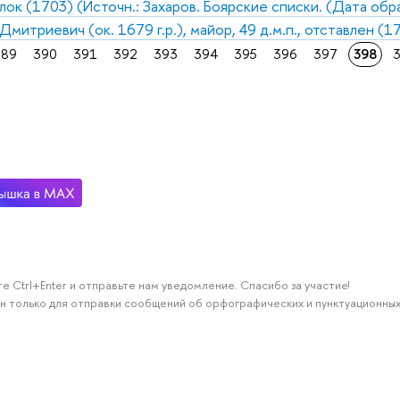
лок (1703) (Источн.: Захаров. Боярские списки. (Дата обр
митриевич (ок. 1679 г.р.), майор, 49 д.м.п., отставлен (
389
390
391
392
393
394
395
396
397
398
е Ctrl+Enter и отправьте нам уведомление. Спасибо за участие!
н только для отправки сообщений об орфографических и пунктуационных