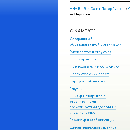
НИУ ВШЭ в Санкт-Петербурге
→
С
→
Персоны
О КАМПУСЕ
Сведения об
образовательной организации
Руководство и структура
Подразделения
Преподаватели и сотрудники
Попечительский совет
Корпуса и общежития
Закупки
ВШЭ для студентов с
ограниченными
возможностями здоровья и
инвалидностью
Версия для слабовидящих
Единая платежная страница