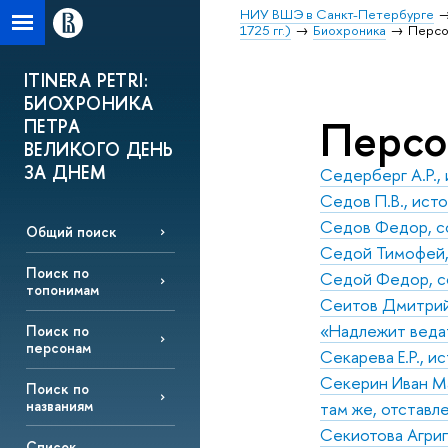
НИУ ВШЭ в Санкт-Петербурге
1725 гг.)
Биохроника
Перс
ITINERA PETRI:
БИОХРОНИКА
Перс
ПЕТРА
ВЕЛИКОГО ДЕНЬ
ЗА ДНЕМ
Седерберг А.Р.,
Седов П.В., ист
Седов Федор, с
Общий поиск
Седой Тимофей,
Поиск по
Седой Федор, с
топонимам
Сеитов Дмитрий,
«Надлежит веда
Поиск по
персонам
Секарева Е.Р., и
Секерин Иван Ма
Поиск по
названиям
там же, отставле
Секиотова Агри
Список