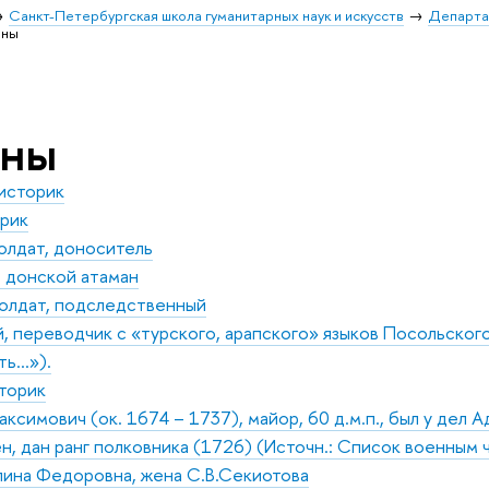
Санкт-Петербургская школа гуманитарных наук и искусств
Департа
оны
оны
 историк
орик
олдат, доноситель
 донской атаман
олдат, подследственный
 переводчик с «турского, арапского» языков Посольского
ть…»).
сторик
ксимович (ок. 1674 – 1737), майор, 60 д.м.п., был у дел 
н, дан ранг полковника (1726) (Источн.: Список военным ч
пина Федоровна, жена С.В.Секиотова