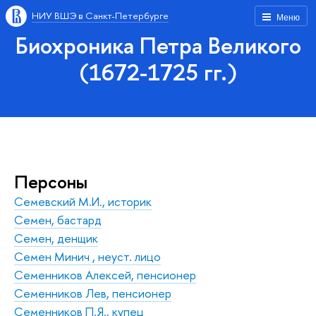
НИУ ВШЭ в Санкт-Петербурге
Меню
Биохроника Петра Великого
(1672-1725 гг.)
Персоны
Семевский М.И., историк
Семен, бастард
Семен, денщик
Семен Минич , неуст. лицо
Семенников Алексей, пенсионер
Семенников Лев, пенсионер
Семенников П.Я., купец