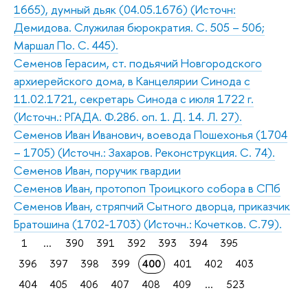
1665), думный дьяк (04.05.1676) (Источн:
Демидова. Служилая бюрократия. С. 505 – 506;
Маршал По. С. 445).
Семенов Герасим, ст. подьячий Новгородского
архиерейского дома, в Канцелярии Синода с
11.02.1721, секретарь Синода с июля 1722 г.
(Источн.: РГАДА. Ф.286. оп. 1. Д. 14. Л. 27).
Семенов Иван Иванович, воевода Пошехонья (1704
– 1705) (Источн.: Захаров. Реконструкция. С. 74).
Семенов Иван, поручик гвардии
Семенов Иван, протопоп Троицкого собора в СПб
Семенов Иван, стряпчий Сытного дворца, приказчик
Братошина (1702-1703) (Источн.: Кочетков. С.79).
1
...
390
391
392
393
394
395
396
397
398
399
400
401
402
403
404
405
406
407
408
409
...
523