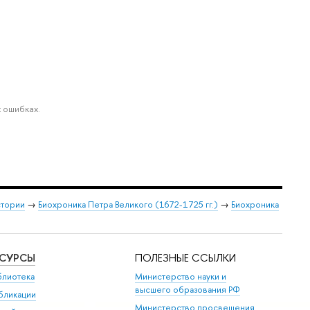
 ошибках.
стории
→
Биохроника Петра Великого (1672-1725 гг.)
→
Биохроника
ЕСУРСЫ
ПОЛЕЗНЫЕ ССЫЛКИ
блиотека
Министерство науки и
высшего образования РФ
бликации
Министерство просвещения