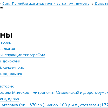
Санкт-Петербургская школа гуманитарных наук и искусств
Департа
оны
оны
сторик
, дьякон
й, справщик типограФии
, доносчик
, канцелярист
, седельник
историк
в или Милюков), митрополит Смоленский и Дорогобужс
ина, вдова
гапович (ок. 1670 г.р.), майор, 100 д.м.п., отставлен (1