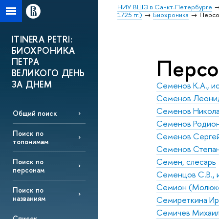
НИУ ВШЭ в Санкт-Петербурге
1725 гг.)
Биохроника
Перс
ITINERA PETRI:
БИОХРОНИКА
Перс
ПЕТРА
ВЕЛИКОГО ДЕНЬ
ЗА ДНЕМ
Семенов К.А., и
Семенов Леонид
Семенов Никола
Общий поиск
Семенов Родион
Поиск по
Семенов Сергей
топонимам
Семенов Степан
Семен, слесарь
Поиск по
персонам
Семенцов С.В., 
Семион (Молюко
Поиск по
названиям
Семиреткина Ир
Семичев Михаил А
Список