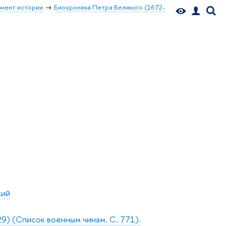
мент истории
Биохроника Петра Великого (1672-
кий
729) (Список военным чинам. С. 771).