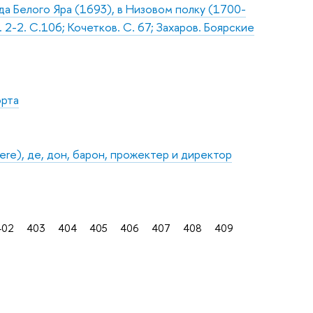
да Белого Яра (1693), в Низовом полку (1700-
-2. С.106; Кочетков. С. 67; Захаров. Боярские
орта
aere), де, дон, барон, прожектер и директор
402
403
404
405
406
407
408
409