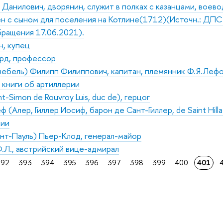
Данилович, дворянин, служит в полках с казанцами, воево
н с сыном для поселения на Котлине(1712)(Источн.: ДПС. 2
бращения 17.06.2021).
н, купец
рд, профессор
ебель) Филипп Филиппович, капитан, племянник Ф.Я.Леф
 книги об артиллерии
-Simon de Rouvroy Luis, duc de), герцог
(Алер, Гиллер Иосиф, барон де Сант-Гиллер, de Saint Hill
мии
нт-Пауль) Пьер-Клод, генерал-майор
Л., австрийский вице-адмирал
392
393
394
395
396
397
398
399
400
401