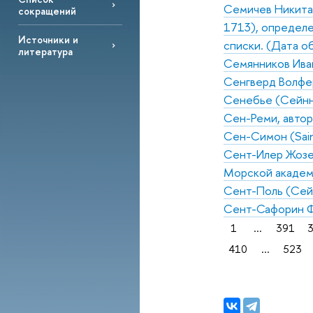
Семичев Никита 
сокращений
1713), определе
Источники и
списки. (Дата о
литература
Семянников Ива
Сенгверд Волфе
Сенебье (Сейнн
Сен-Реми, автор
Сен-Симон (Saint
Сент-Илер Жозеф 
Морской акаде
Сент-Поль (Сей
Сент-Сафорин Ф.
1
...
391
410
...
523