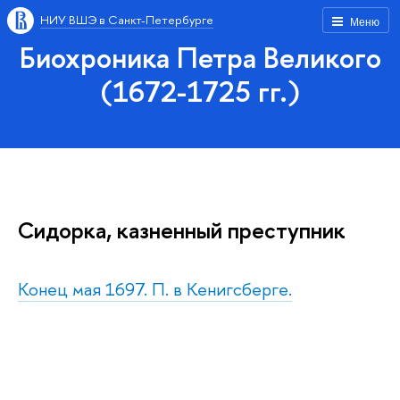
НИУ ВШЭ в Санкт-Петербурге
Меню
Биохроника Петра Великого
(1672-1725 гг.)
Сидорка, казненный преступник
Конец мая 1697. П. в Кенигсберге.