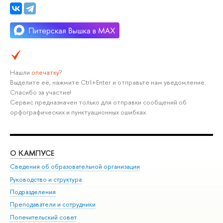
Нашли
опечатку
?
Выделите её, нажмите Ctrl+Enter и отправьте нам уведомление.
Спасибо за участие!
Сервис предназначен только для отправки сообщений об
орфографических и пунктуационных ошибках.
О КАМПУСЕ
ОБ
Сведения об образовательной организации
Мер
Руководство и структура
Мер
Подразделения
Дов
Преподаватели и сотрудники
Ол
Попечительский совет
При