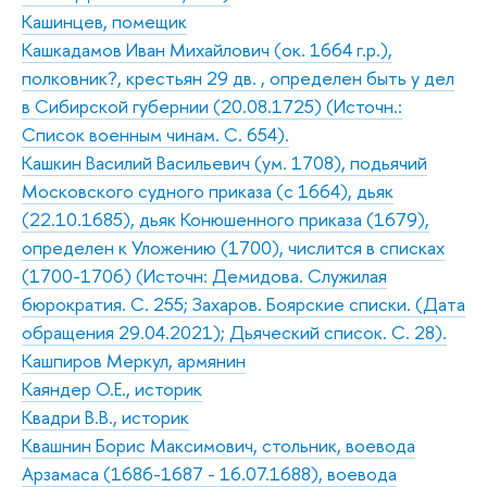
Кашинцев, помещик
Кашкадамов Иван Михайлович (ок. 1664 г.р.),
полковник?, крестьян 29 дв. , определен быть у дел
в Сибирской губернии (20.08.1725) (Источн.:
Список военным чинам. С. 654).
Кашкин Василий Васильевич (ум. 1708), подьячий
Московского судного приказа (с 1664), дьяк
(22.10.1685), дьяк Конюшенного приказа (1679),
определен к Уложению (1700), числится в списках
(1700-1706) (Источн: Демидова. Служилая
бюрократия. С. 255; Захаров. Боярские списки. (Дата
обращения 29.04.2021); Дьяческий список. С. 28).
Кашпиров Меркул, армянин
Каяндер О.Е., историк
Квадри В.В., историк
Квашнин Борис Максимович, стольник, воевода
Арзамаса (1686-1687 - 16.07.1688), воевода