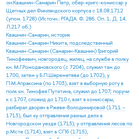
он:Квашнин-Самарин Петр, обер-кригс-комиссар у
Щетных дел Финляндского корпуса с 18.08.1712
(упом. 1728) (Источн.: РГАДА. Ф. 286. Оп. 1. Д. 14.
Л.217 об.)
Квашнин-Самарин, историк
Квашнин-Самарин Никита, подследственный
Квашнин-Самарин (Самарин-Квашнин) Григорий
Тимофеевич, новгородец, жилец, на службе в полку
кн. М.Г.Ромодановского (с 7204), служил там до
1700, затем у Б.П.Шереметева (до 1702), у
П.М.Апраксина (по 1703), взят в выборную роту в
полк кн. Тимофея Путятина, служил до 1707; поручи
к с 1707, сложид до 1710 г, взят в комиссары,
разбирал дворян в Ржеве-Володимировой (1711 –
1713), был «у отправления разных дел» в
Новгородском уезде (1713); у отправления лесов по
р.Мсте (1714), взят в СПб (1715),