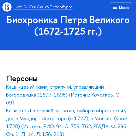
НИУ ВШЭ в Санкт-Петербурге
Меню
Биохроника Петра Великого
(1672-1725 гг.)
Персоны
Кашинцев Михаил, стряпчий, управляющий
Богородицка (1697-1698) (Источн.: Кочетков. С.
69).
Кашинцев Перфилий, капитан, майор и обретается у
дел в Мундирной конторе (с 1727), в Москве (упом.
1728) (Источн.: РИО. 94. С. 759, 762; РГАДА. Ф. 286.
Оп. 1. Д. 14. Л. 156, 218)