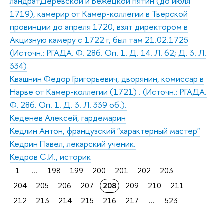
ландратДеревской и Бежецкой пятин (до июля
1719), камерир от Камер-коллегии в Тверской
провинции до апреля 1720, взят директором в
Акцизную камеру с 1722 г, был там 21.02.1725
(Источн.: РГАДА. Ф. 286. Оп. 1. Д. 14. Л. 62; Д. 3. Л.
334)
Квашнин Федор Григорьевич, дворянин, комиссар в
Нарве от Камер-коллегии (1721) . (Источн.: РГАДА.
Ф. 286. Оп. 1. Д. 3. Л. 339 об.).
Кеденев Алексей, гардемарин
Кедлин Антон, французский "характерный мастер"
Кедрин Павел, лекарский ученик.
Кедров С.И., историк
1
...
198
199
200
201
202
203
204
205
206
207
208
209
210
211
212
213
214
215
216
217
...
523