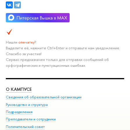
Нашли
опечатку
?
Выделите её, нажмите Ctrl+Enter и отправьте нам уведомление.
Спасибо за участие!
Сервис предназначен только для отправки сообщений об
орфографических и пунктуационных ошибках.
О КАМПУСЕ
ОБ
Сведения об образовательной организации
Мер
Руководство и структура
Мер
Подразделения
Дов
Преподаватели и сотрудники
Ол
Попечительский совет
При