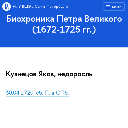
НИУ ВШЭ в Санкт-Петербурге
Меню
Биохроника Петра Великого
(1672-1725 гг.)
Кузнецов Яков, недоросль
30.04.1720, сб. П. в СПб.