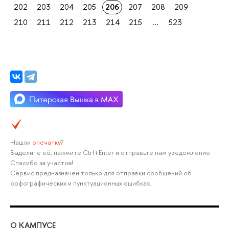
202
203
204
205
206
207
208
209
210
211
212
213
214
215
...
523
Нашли
опечатку
?
Выделите её, нажмите Ctrl+Enter и отправьте нам уведомление.
Спасибо за участие!
Сервис предназначен только для отправки сообщений об
орфографических и пунктуационных ошибках.
О КАМПУСЕ
ОБ