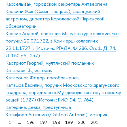
Кассель ван, городской секретарь Антверпена
Кассини Жак (Cassini Jacques), французский
астроном, директор Королевской Парижской
обсерватории
Кассис Андрей, советник Мануфактур-коллегии, чин
получил 20.07.1722, в Коммерц-коллегии с
22.11.1727 г. (Источн.: РГАДА. Ф. 286. Оп. 1. Д. 74.
Л. 150 об., 237)
Кастриот Георгий, мултянский посланник
Катанаев Г.Е., историк
Катасонов Федор, преображенец
Каташов Василий, поручик Московского драгунского
швадрона, определен в Мундирную кантору к приему
вещей (1727) (Источн.: РИО. 94. С. 764).
Катерина, девка, преступница
Катифоро Антонио (Catiforo Antonio), историк
1
...
196
197
198
199
200
201