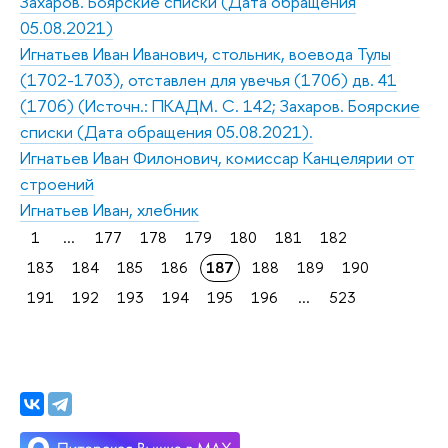
Захаров. Боярские списки (Дата обращения
05.08.2021)
Игнатьев Иван Иванович, стольник, воевода Тулы
(1702-1703), отставлен для увечья (1706) дв. 41
(1706) (Источн.: ПКАДМ. С. 142; Захаров. Боярские
списки (Дата обращения 05.08.2021).
Игнатьев Иван Филонович, комиссар Канцелярии от
строений
Игнатьев Иван, хлебник
1
...
177
178
179
180
181
182
183
184
185
186
187
188
189
190
191
192
193
194
195
196
...
523