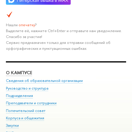
Нашли
опечатку
?
Выделите её, нажмите Ctrl+Enter и отправьте нам уведомление.
Спасибо за участие!
Сервис предназначен только для отправки сообщений об
орфографических и пунктуационных ошибках.
О КАМПУСЕ
ОБ
Сведения об образовательной организации
Мер
Руководство и структура
Мер
Подразделения
Дов
Преподаватели и сотрудники
Ол
Попечительский совет
При
Корпуса и общежития
При
Закупки
Ди