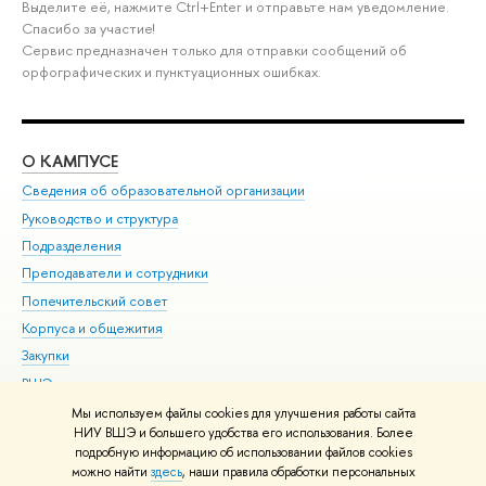
Выделите её, нажмите Ctrl+Enter и отправьте нам уведомление.
Спасибо за участие!
Сервис предназначен только для отправки сообщений об
орфографических и пунктуационных ошибках.
О КАМПУСЕ
ОБ
Сведения об образовательной организации
Мер
Руководство и структура
Мер
Подразделения
Дов
Преподаватели и сотрудники
Ол
Попечительский совет
При
Корпуса и общежития
При
Закупки
Ди
ВШЭ для студентов с ограниченными возможностями
До
здоровья и инвалидностью
Ас
Мы используем файлы cookies для улучшения работы сайта
Версия для слабовидящих
НИУ ВШЭ и большего удобства его использования. Более
Обр
подробную информацию об использовании файлов cookies
Единая платежная страница
можно найти
здесь
, наши правила обработки персональных