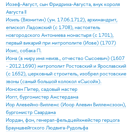
Иозеф-Август, сын Фридриха-Августа, внук короля
Августа II
Иоиль (Вязмитин) (ум. 17.06.1712), архимандрит,
епископ Ладожский (с 1708), настоятель
новгородского Антониева монастыря (с 1701),
первый викарий при митрополите (Иове) (1707)
Иоис, собака П.
Иона (в миру имя неизв., отчество Сысоевич) (1607
- 2012.1690) митрополит Ростовский и Ярославский
(с 1652), церковный строитель, изобрел ростовские
звоны (самый большой колокол «Сысой»).
Ионсен Питер, садовый мастер
Иопт, бургомистер Амстердама
Иор Алевейно-Виллемс (Иоор Алевин Виллемсзоон),
бургомистр Саардама
Иордан, фон, генерал-фельдцейхмейстер герцога
Брауншвейгского Людвига-Рудольфа