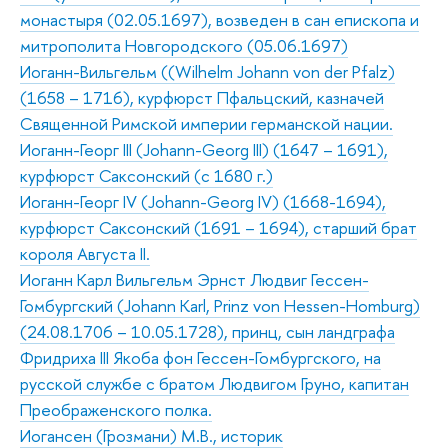
монастыря (02.05.1697), возведен в сан епископа и
митрополита Новгородского (05.06.1697)
Иоганн-Вильгельм ((Wilhelm Johann von der Pfalz)
(1658 – 1716), курфюрст Пфальцский, казначей
Священной Римской империи германской нации.
Иоганн-Георг III (Johann-Georg III) (1647 – 1691),
курфюрст Саксонский (c 1680 г.)
Иоганн-Георг IV (Johann-Georg IV) (1668-1694),
курфюрст Саксонский (1691 – 1694), старший брат
короля Августа II.
Иоганн Карл Вильгельм Эрнст Людвиг Гессен-
Гомбургский (Johann Karl, Prinz von Hessen-Homburg)
(24.08.1706 – 10.05.1728), принц, сын ландграфа
Фридриха III Якоба фон Гессен-Гомбургского, на
русской службе с братом Людвигом Груно, капитан
Преображенского полка.
Иогансен (Грозмани) М.В., историк