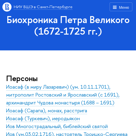
НИУ ВШЭ в Санкт-Петербурге
Меню
Биохроника Петра Великого
(1672-1725 гг.)
Персоны
Иоасаф (в миру Лазаревич) (ум. 10.11.1701),
митрополит Ростовский и Ярославский (с 1691),
архимандрит Чудова монастыря (1688 – 1691)
Иоасаф (Сарапа), монах, расстрига
Иоасаф (Туркевич), иеродьякон
Иов Многострадальный, библейский святой
Иов (ум.03.02.1716), настоятель Троицко-Сергиева