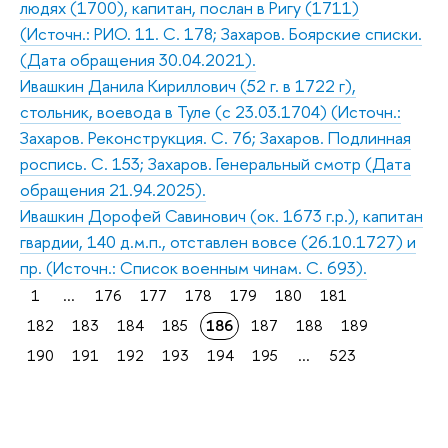
людях (1700), капитан, послан в Ригу (1711)
(Источн.: РИО. 11. С. 178; Захаров. Боярские списки.
(Дата обращения 30.04.2021).
Ивашкин Данила Кириллович (52 г. в 1722 г),
стольник, воевода в Туле (с 23.03.1704) (Источн.:
Захаров. Реконструкция. С. 76; Захаров. Подлинная
роспись. С. 153; Захаров. Генеральный смотр (Дата
обращения 21.94.2025).
Ивашкин Дорофей Савинович (ок. 1673 г.р.), капитан
гвардии, 140 д.м.п., отставлен вовсе (26.10.1727) и
пр. (Источн.: Список военным чинам. С. 693).
1
...
176
177
178
179
180
181
182
183
184
185
186
187
188
189
190
191
192
193
194
195
...
523