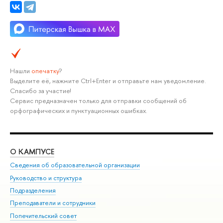
Нашли
опечатку
?
Выделите её, нажмите Ctrl+Enter и отправьте нам уведомление.
Спасибо за участие!
Сервис предназначен только для отправки сообщений об
орфографических и пунктуационных ошибках.
О КАМПУСЕ
ОБ
Сведения об образовательной организации
Мер
Руководство и структура
Мер
Подразделения
Дов
Преподаватели и сотрудники
Ол
Попечительский совет
При