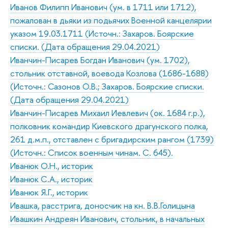
Иванов Филипп Иванович (ум. в 1711 или 1712),
пожалован в дьяки из подьячих Военной канцелярии
указом 19.03.1711 (Источн.: Захаров. Боярские
списки. (Дата обращения 29.04.2021)
Иванчин-Писарев Богдан Иванович (ум. 1702),
стольник отставной, воевода Козлова (1686-1688)
(Источн.: Сазонов О.В.; Захаров. Боярские списки.
(Дата обращения 29.04.2021)
Иванчин-Писарев Михаил Иевлевич (ок. 1684 г.р.),
полковник командир Киевского драгунского полка,
261 д.м.п., отставлен с бригадирским рангом (1739)
(Источн.: Список военным чинам. С. 645).
Иванюк О.Н., историк
Иванюк С.А., историк
Иванюк Я.Г., историк
Ивашка, расстрига, доносчик на кн. В.В.Голицына
Ивашкин Андреян Иванович, стольник, в начальных