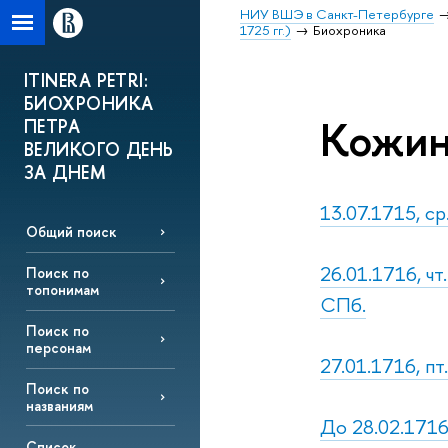
НИУ ВШЭ в Санкт-Петербурге
1725 гг.)
Биохроника
ITINERA PETRI:
БИОХРОНИКА
Кожин
ПЕТРА
ВЕЛИКОГО ДЕНЬ
ЗА ДНЕМ
13.07.1715, ср
Общий поиск
26.01.1716, ч
Поиск по
топонимам
СПб.
Поиск по
персонам
27.01.1716, п
Поиск по
названиям
До 28.02.1716
Список