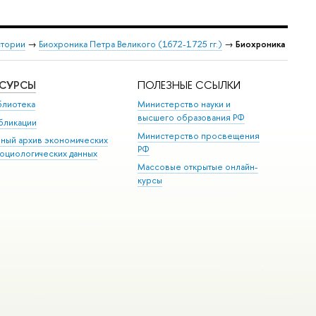
стории
→
Биохроника Петра Великого (1672-1725 гг.)
→
Биохроника
ЕСУРСЫ
ПОЛЕЗНЫЕ ССЫЛКИ
блиотека
Министерство науки и
высшего образования РФ
бликации
Министерство просвещения
иный архив экономических
РФ
социологических данных
Массовые открытые онлайн-
курсы