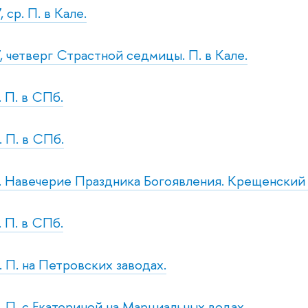
 ср. П. в Кале.
, четверг Страстной седмицы. П. в Кале.
. П. в СПб.
. П. в СПб.
н. Навечерие Праздника Богоявления. Крещенский 
. П. в СПб.
. П. на Петровских заводах.
б. П. с Екатериной на Марциальных водах.