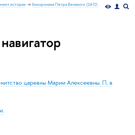
мент истории
Биохроника Петра Великого (1672-
 навигатор
енитство царевны Марии Алексеевны. П. в
и.