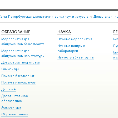
анкт-Петербургская школа гуманитарных наук и искусств
→
Департамент и
ОБРАЗОВАНИЕ
НАУКА
Р
Мероприятия для
Научные мероприятия
Би
абитуриентов бакалавриата
Научные центры и
Пу
Мероприятия для
лаборатории
Ед
абитуриентов магистратуры
Научно-учебные группы
и 
Довузовская подготовка
Олимпиады
Прием в бакалавриат
Прием в магистратуру
Диплом+
Дополнительное
образование
Аспирантура
Обратная связь и