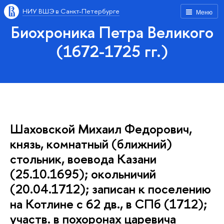
НИУ ВШЭ в Санкт-Петербурге
Меню
Биохроника Петра Великого
(1672-1725 гг.)
Шаховской Михаил Федорович,
князь, комнатный (ближний)
стольник, воевода Казани
(25.10.1695); окольничий
(20.04.1712); записан к поселению
на Котлине с 62 дв., в СПб (1712);
участв. в похоронах царевича