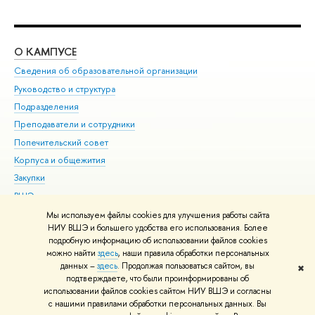
О КАМПУСЕ
ОБ
Сведения об образовательной организации
Мер
Руководство и структура
Мер
Подразделения
Дов
Преподаватели и сотрудники
Ол
Попечительский совет
При
Корпуса и общежития
При
Закупки
Ди
ВШЭ для студентов с ограниченными возможностями
До
здоровья и инвалидностью
Ас
Мы используем файлы cookies для улучшения работы сайта
Версия для слабовидящих
НИУ ВШЭ и большего удобства его использования. Более
Обр
подробную информацию об использовании файлов cookies
Единая платежная страница
можно найти
здесь
, наши правила обработки персональных
данных –
здесь
. Продолжая пользоваться сайтом, вы
✖
Редактору
подтверждаете, что были проинформированы об
© НИУ ВШЭ 1993–2026
Адреса и контакты
Условия использования
использовании файлов cookies сайтом НИУ ВШЭ и согласны
с нашими правилами обработки персональных данных. Вы
материалов
Политика конфиденциальности
Карта сайта