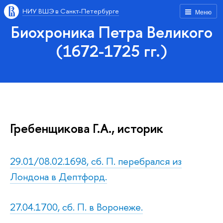
НИУ ВШЭ в Санкт-Петербурге
Меню
Биохроника Петра Великого
(1672-1725 гг.)
Гребенщикова Г.А., историк
29.01/08.02.1698, сб. П. перебрался из
Лондона в Дептфорд.
27.04.1700, сб. П. в Воронеже.